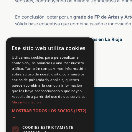
sectores, contribuyendo de manera significativa al enri
r
u
En conclusión, optar por un
grado de FP de Artes y Art
c
sólida base educativa que combina pasión e innovación.
c
i
ó
Opiniones sobre FP Artes y Artesanías en La Rioja
n
Ese sitio web utiliza cookies
d
e
4.8 / 5
(2469 votos)
Utilizamos cookies para personalizar el
E
contenido, los anuncios y analizar nuestro
s
tráfico. También compartimos información
c
sobre su uso de nuestro sitio con nuestros
e
socios de publicidad y análisis, quienes
pueden combinarla con otra información
n
que les haya proporcionado o que hayan
o
recopilado a partir del uso de sus servicios.
g
Más información
r
a
MOSTRAR TODOS LOS SOCIOS
(1572)
→
f
í
COOKIES ESTRICTAMENTE
a