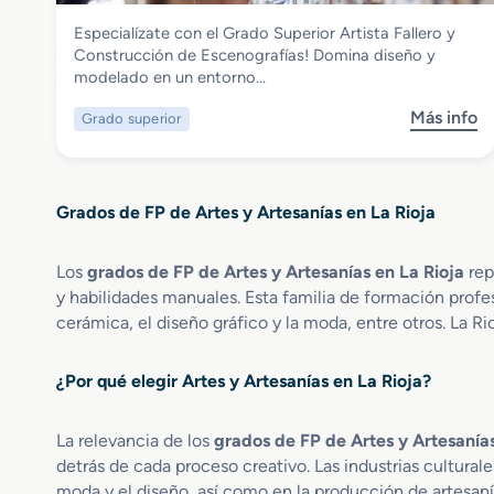
Artes y Artesanías
Especialízate con el Grado Superior Artista Fallero y
Grado Superior Artista Fallero y
Construcción de Escenografías! Domina diseño y
Construcción de Escenografías
modelado en un entorno…
Más info
Grado superior
s
o
b
r
Grados de FP de Artes y Artesanías en La Rioja
e
G
r
Los
grados de FP de Artes y Artesanías en La Rioja
rep
a
y habilidades manuales. Esta familia de formación profe
d
cerámica, el diseño gráfico y la moda, entre otros. La Rioj
o
S
¿Por qué elegir Artes y Artesanías en La Rioja?
u
p
e
La relevancia de los
grados de FP de Artes y Artesanías
r
detrás de cada proceso creativo. Las industrias cultural
i
moda y el diseño, así como en la producción de artesanía