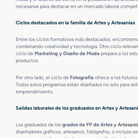
o
necesarias para destacar en un mercado laboral competi
r
A
r
Ciclos destacados en la familia de Artes y Artesanías
t
i
Entre los ciclos formativos más destacados, encontramo
s
combinando creatividad y tecnología. Otro ciclo relevan
t
a
ciclo de
Marketing y Diseño de Moda
prepara a los est
F
productos.
a
l
Por otro lado, el ciclo de
Fotografía
ofrece a los futuros
l
Todos estos programas están diseñados no solo para dota
e
emprendimiento.
r
o
y
Salidas laborales de los graduados en Artes y Artesan
C
o
n
Los graduados de los
grados de FP de Artes y Artesanía
s
diseñadores gráficos, artesanos, fotógrafos, o incluso e
t