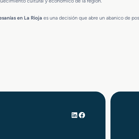
quecimiento cultural y económico de la región.
esanías en La Rioja
es una decisión que abre un abanico de pos
LinkedIn
Facebook