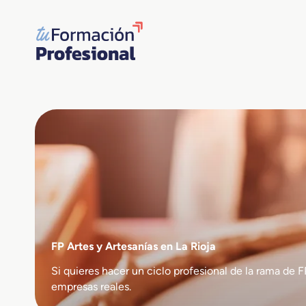
Saltar
al
contenido
FP Artes y Artesanías en La Rioja
Si quieres hacer un ciclo profesional de la rama d
empresas reales.