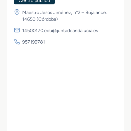
Centro público
Maestro Jesús Jiménez, nº2 – Bujalance.
14650 (
Córdoba
)
14500170.edu@juntadeandalucia.es
957199781