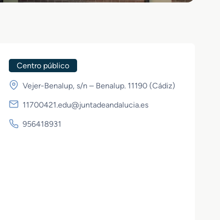
Centro público
Vejer-Benalup, s/n – Benalup. 11190 (
Cádiz
)
11700421.edu@juntadeandalucia.es
956418931