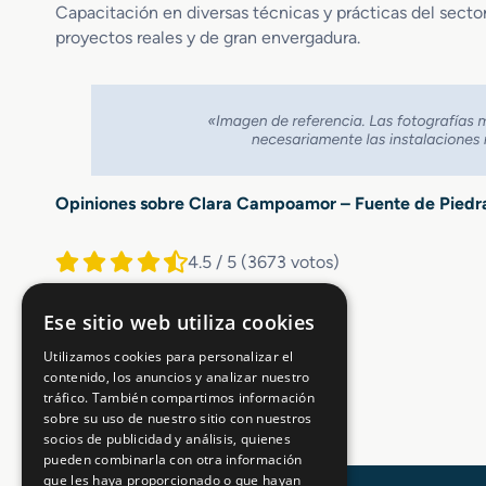
Capacitación en diversas técnicas y prácticas del sector
proyectos reales y de gran envergadura.
Opiniones sobre Clara Campoamor – Fuente de Piedr
4.5 / 5
(3673 votos)
Ese sitio web utiliza cookies
Utilizamos cookies para personalizar el
contenido, los anuncios y analizar nuestro
tráfico. También compartimos información
sobre su uso de nuestro sitio con nuestros
socios de publicidad y análisis, quienes
pueden combinarla con otra información
que les haya proporcionado o que hayan