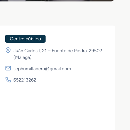
Centro público
Juán Carlos I, 21 – Fuente de Piedra. 29502
(
Málaga
)
sephumilladero@gmail.com
652213262