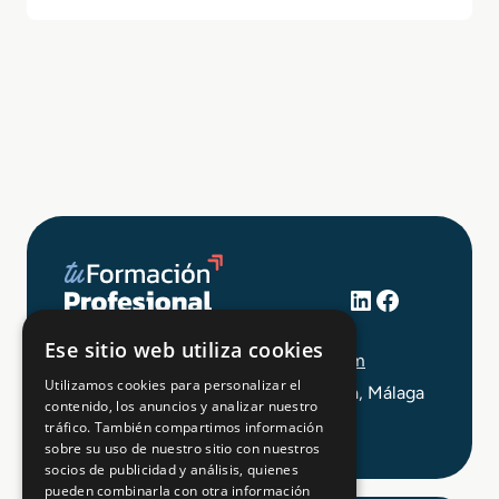
LinkedIn
Facebook
+34 648 403 873
Ese sitio web utiliza cookies
info@tuformacionprofesional.com
Utilizamos cookies para personalizar el
C/ Alameda Principal 21, 2ª Planta, Málaga
contenido, los anuncios y analizar nuestro
tráfico. También compartimos información
sobre su uso de nuestro sitio con nuestros
socios de publicidad y análisis, quienes
pueden combinarla con otra información