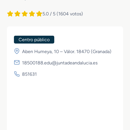
5.0 / 5
(1604 votos)
Centro público
Aben Humeya, 10 – Válor. 18470 (
Granada
)
18500188.edu@juntadeandalucia.es
851631