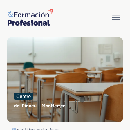
Saltar
al
contenido
Centro
del Pirineu – Montferrer
FP
>
del Pirineu – Montferrer