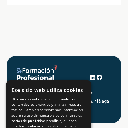
LinkedIn
Facebook
+34 648 403 873
Ese sitio web utiliza cookies
info@tuformacionprofesional.com
Utilizamos cookies para personalizar el
C/ Alameda Principal 21, 2ª Planta, Málaga
contenido, los anuncios y analizar nuestro
tráfico. También compartimos información
sobre su uso de nuestro sitio con nuestros
socios de publicidad y análisis, quienes
pueden combinarla con otra información