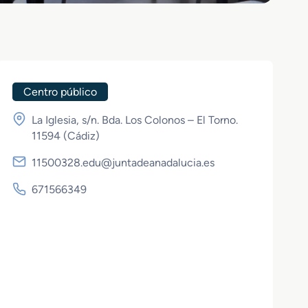
Centro público
La Iglesia, s/n. Bda. Los Colonos – El Torno.
11594 (
Cádiz
)
11500328.edu@juntadeanadalucia.es
671566349