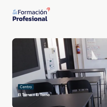
Saltar
al
contenido
Centro
El Torno – El Torno