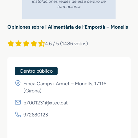
Opiniones sobre i Alimentària de l’Empordà – Monells
4.6 / 5
(1486 votos)
Centro público
Finca Camps i Armet – Monells. 17116
(
Girona
)
b7001231@xtec.cat
972630123