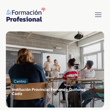
Saltar
al
contenido
Centro
Institución Provincial Fernando Quiñones –
Cádiz