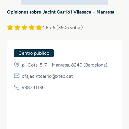
Opiniones sobre Jacint Carrió i Vilaseca – Manresa
4.8 / 5
(3505 votos)
Centro público
pl. Cots, 5-7 – Manresa. 8240 (
Barcelona
)
cfajacintcarrio@xtec.cat
938741136