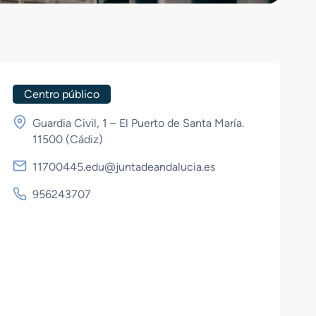
Centro público
Guardia Civil, 1 – El Puerto de Santa María.
11500 (
Cádiz
)
11700445.edu@juntadeandalucia.es
956243707