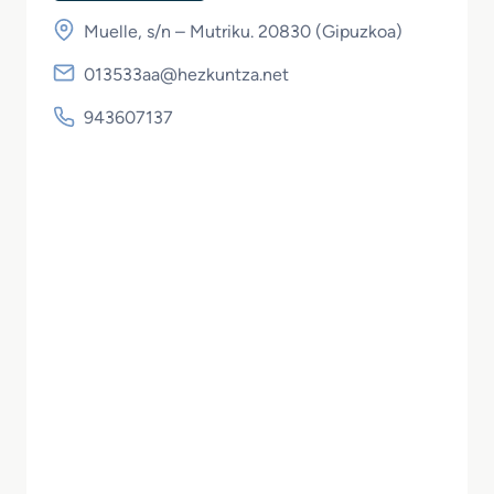
Muelle, s/n – Mutriku. 20830 (
Gipuzkoa
)
013533aa@hezkuntza.net
943607137