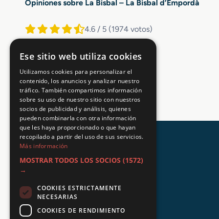
Opiniones sobre La Bisbal – La Bisbal d’Empordà
4.6 / 5
(1974 votos)
Ese sitio web utiliza cookies
Utilizamos cookies para personalizar el
contenido, los anuncios y analizar nuestro
tráfico. También compartimos información
sobre su uso de nuestro sitio con nuestros
socios de publicidad y análisis, quienes
pueden combinarla con otra información
que les haya proporcionado o que hayan
recopilado a partir del uso de sus servicios.
Más información
MOSTRAR TODOS LOS SOCIOS
(1572)
→
COOKIES ESTRICTAMENTE
NECESARIAS
COOKIES DE RENDIMIENTO
+34 648 403 873