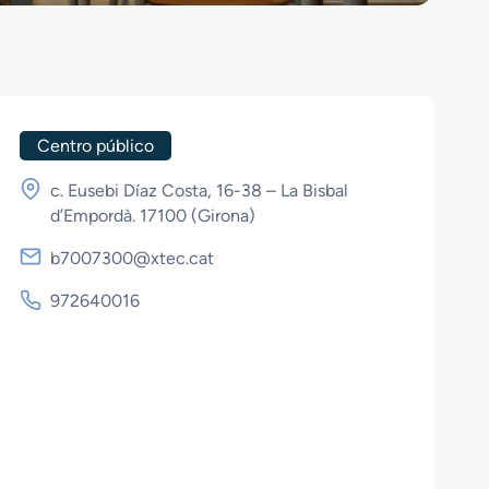
Centro público
c. Eusebi Díaz Costa, 16-38 – La Bisbal
d’Empordà. 17100 (
Girona
)
b7007300@xtec.cat
972640016