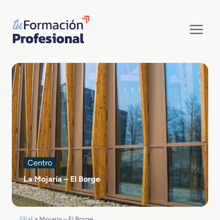
Saltar
al
contenido
Centro
La Mojaría – El Borge
FP
>
La Mojaría – El Borge