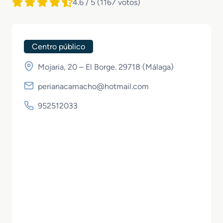
4.6 / 5
(1167 votos)
Centro público
Mojaria, 20 – El Borge. 29718 (
Málaga
)
perianacamacho@hotmail.com
952512033