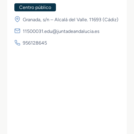
Centro público
Granada, s/n – Alcalá del Valle. 11693 (
Cádiz
)
11500031.edu@juntadeandalucia.es
956128645