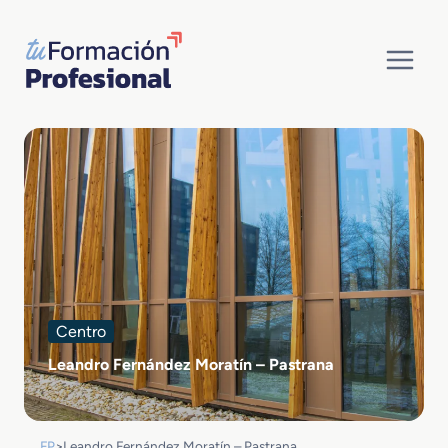
Saltar
al
contenido
Centro
Leandro Fernández Moratín – Pastrana
FP
>
Leandro Fernández Moratín – Pastrana