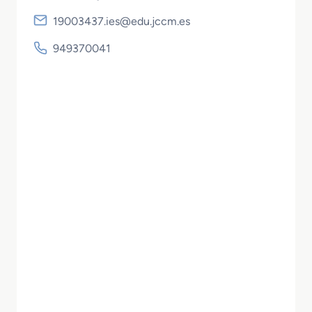
19003437.ies@edu.jccm.es
949370041