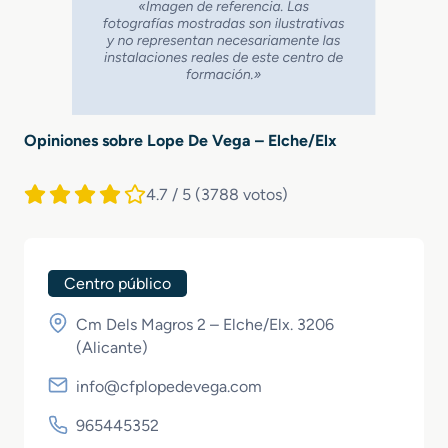
Opiniones sobre Lope De Vega – Elche/Elx
4.7 / 5
(3788 votos)
Centro público
Cm Dels Magros 2 – Elche/Elx. 3206
(
Alicante
)
info@cfplopedevega.com
965445352