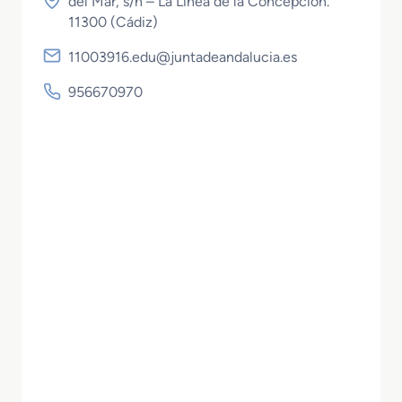
del Mar, s/n – La Línea de la Concepción.
11300 (
Cádiz
)
11003916.edu@juntadeandalucia.es
956670970