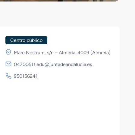
Centro público
Mare Nostrum, s/n – Almería. 4009 (
Almería
)
04700511.edu@juntadeandalucia.es
950156241