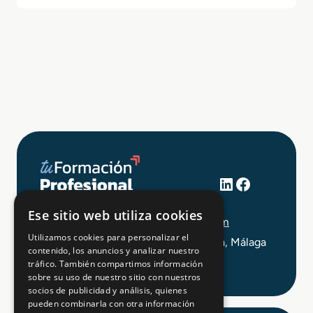
LinkedIn
Facebook
+34 648 403 873
Ese sitio web utiliza cookies
info@tuformacionprofesional.com
Utilizamos cookies para personalizar el
C/ Alameda Principal 21, 2ª Planta, Málaga
contenido, los anuncios y analizar nuestro
tráfico. También compartimos información
sobre su uso de nuestro sitio con nuestros
socios de publicidad y análisis, quienes
pueden combinarla con otra información