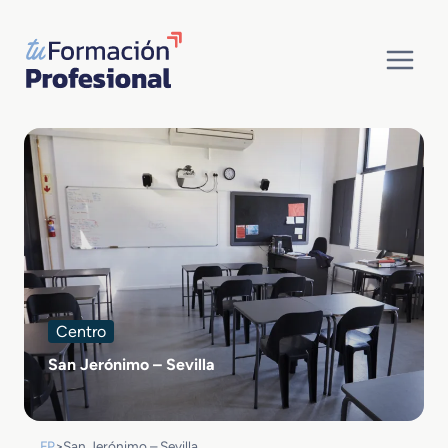
Saltar
al
contenido
Centro
San Jerónimo – Sevilla
FP
>
San Jerónimo – Sevilla