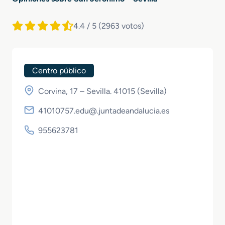
4.4 / 5
(2963 votos)
Centro público
Corvina, 17 – Sevilla. 41015 (
Sevilla
)
41010757.edu@.juntadeandalucia.es
955623781