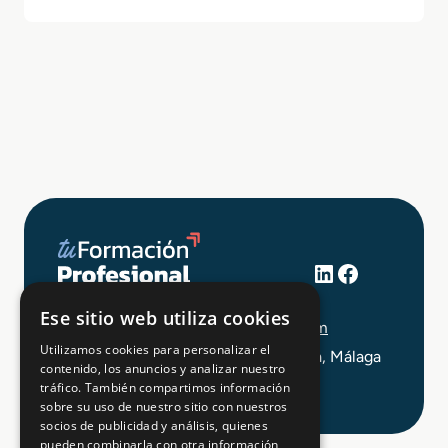
LinkedIn
Facebook
+34 648 403 873
Ese sitio web utiliza cookies
info@tuformacionprofesional.com
Utilizamos cookies para personalizar el
C/ Alameda Principal 21, 2ª Planta, Málaga
contenido, los anuncios y analizar nuestro
tráfico. También compartimos información
sobre su uso de nuestro sitio con nuestros
socios de publicidad y análisis, quienes
pueden combinarla con otra información