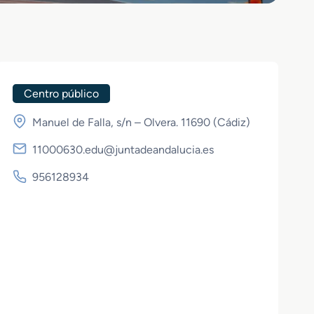
Centro público
Manuel de Falla, s/n – Olvera. 11690 (
Cádiz
)
11000630.edu@juntadeandalucia.es
956128934