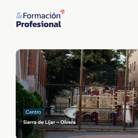
Saltar
al
contenido
Centro
Sierra de Líjar – Olvera