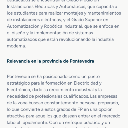
e
d
Instalaciones Eléctricas y Automáticas, que capacita a
s
o
los estudiantes para realizar montajes y mantenimientos
d
s
de instalaciones eléctricas, y el Grado Superior en
e
I
Automatización y Robótica Industrial, que se enfoca en
T
n
e
el diseño y la implementación de sistemas
t
l
e
automatizados que están revolucionando la industria
e
r
moderna.
c
n
o
e
Relevancia en la provincia de Pontevedra
m
t
u
n
Pontevedra se ha posicionado como un punto
i
estratégico para la formación en Electricidad y
c
Electrónica, dado su crecimiento industrial y la
a
necesidad de profesionales cualificados. Las empresas
c
de la zona buscan constantemente personal preparado,
i
lo que convierte a estos grados de FP en una opción
o
atractiva para aquellos que desean entrar en el mercado
n
e
laboral rápidamente. Con un enfoque práctico y un