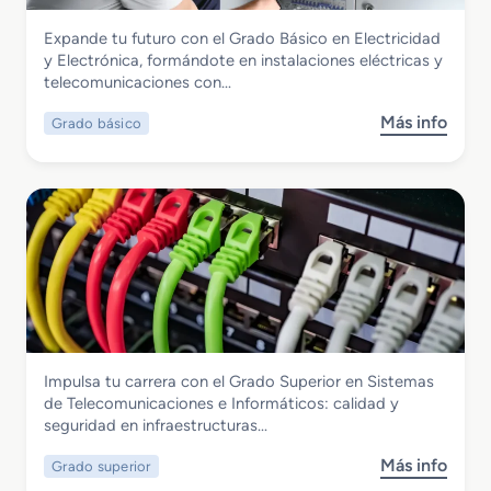
r
i
Electricidad y Electrónica
Expande tu futuro con el Grado Básico en Electricidad
F
o
Grado Básico en Electricidad y
y Electrónica, formándote en instalaciones eléctricas y
P
n
Electrónica
telecomunicaciones con…
e
e
n
s
Más info
Grado básico
s
S
E
o
i
l
b
s
é
r
t
c
e
e
t
G
m
r
r
a
i
a
s
c
d
S
a
o
e
s
B
ñ
y
Electricidad y Electrónica
Impulsa tu carrera con el Grado Superior en Sistemas
á
a
A
Grado Superior en Sistemas de
de Telecomunicaciones e Informáticos: calidad y
s
l
u
Telecomunicaciones e Informáticos
seguridad en infraestructuras…
i
i
t
c
z
o
Más info
Grado superior
s
o
a
m