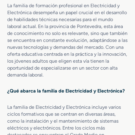
a
c
La familia de formación profesional en Electricidad y
t
z
d
i
r
Electrónica desempeña un papel crucial en el desarrollo
a
o
o
ó
d
de habilidades técnicas necesarias para el mundo
M
n
n
o
laboral actual. En la provincia de Pontevedra, esta área
e
M
i
s
de conocimiento no solo es relevante, sino que también
d
t
c
se encuentra en constante evolución, adaptándose a las
i
o
o
nuevas tecnologías y demandas del mercado. Con una
o
S
oferta educativa centrada en la práctica y la innovación,
e
i
los jóvenes adultos que eligen esta vía tienen la
n
t
I
oportunidad de especializarse en un sector con alta
e
n
m
demanda laboral.
s
a
t
s
¿Qué abarca la familia de Electricidad y Electrónica?
a
C
l
o
a
n
La familia de Electricidad y Electrónica incluye varios
c
e
ciclos formativos que se centran en diversas áreas,
i
c
como la instalación y el mantenimiento de sistemas
o
t
eléctricos y electrónicos. Entre los ciclos más
n
a
destacados se encuentran el Grado Medio en