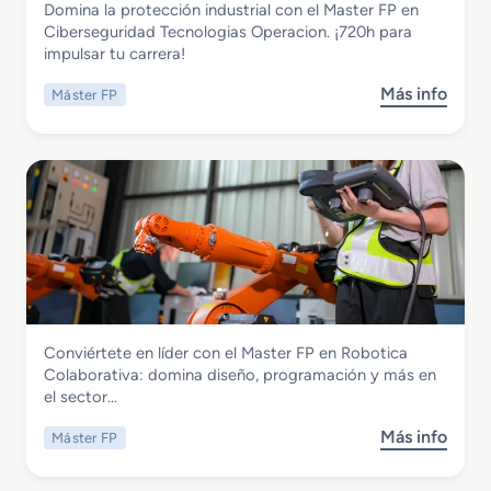
Domina la protección industrial con el Master FP en
e
o
T
i
Master FP en Ciberseguridad
Ciberseguridad Tecnologias Operacion. ¡720h para
E
m
e
a
Tecnologias Operacion
impulsar tu carrera!
s
e
c
p
d
n
Más info
Máster FP
s
e
i
o
o
c
c
l
b
i
i
o
r
a
n
g
e
l
a
i
M
i
C
a
a
z
l
s
s
a
í
O
t
c
n
p
e
i
i
e
r
ó
c
r
Electricidad y Electrónica
Conviértete en líder con el Master FP en Robotica
F
n
a
a
Master FP en Robotica Colaborativa
Colaborativa: domina diseño, programación y más en
P
I
c
el sector…
e
n
i
n
s
o
Más info
Máster FP
s
C
t
n
o
i
a