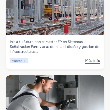
r
e
G
r
a
d
o
M
Electricidad y Electrónica
Inicia tu futuro con el Master FP en Sistemas
e
Master FP en Sistemas Señalización
Señalización Ferroviaria: domina el diseño y gestión de
d
Ferroviaria
infraestructuras…
i
o
Más info
Máster FP
s
e
o
n
b
I
r
n
e
s
M
t
a
a
s
l
t
a
e
c