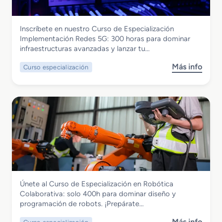
ó
e
t
n
r
e
i
Electricidad y Electrónica
Inscríbete en nuestro Curso de Especialización
F
m
c
Curso de Especialización
Implementación Redes 5G: 300 horas para dominar
P
a
a
Implementacion Redes 5G
infraestructuras avanzadas y lanzar tu…
e
s
n
d
Más info
Curso especialización
s
I
e
o
m
T
b
p
e
r
l
l
e
e
e
C
m
c
u
e
o
r
n
m
s
t
u
o
a
n
d
c
i
Electricidad y Electrónica
Únete al Curso de Especialización en Robótica
e
i
c
Curso de Especialización Robotica
Colaborativa: solo 400h para dominar diseño y
E
o
a
Colaborativa
programación de robots. ¡Prepárate…
s
n
c
p
R
i
Más info