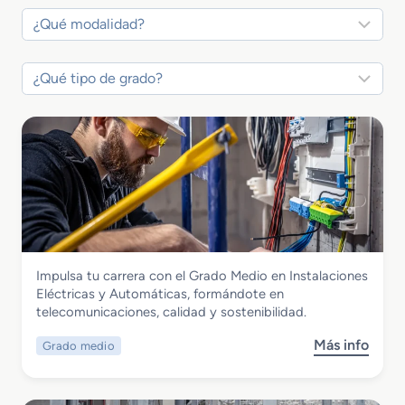
Electricidad y Electrónica
Impulsa tu carrera con el Grado Medio en Instalaciones
Grado Medio en Instalaciones Eléctricas
Eléctricas y Automáticas, formándote en
y Automáticas
telecomunicaciones, calidad y sostenibilidad.
Más info
Grado medio
s
o
b