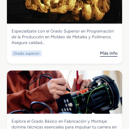
u
o
í
r
n
a
s
s
o
t
d
r
Fabricación Mecánica
Especialízate con el Grado Superior en Programación
e
u
Grado Superior en Programación de la
de la Producción en Moldeo de Metales y Polímeros.
E
c
Producción en Moldeo de Metales y
Asegura calidad…
s
c
Polímeros
p
i
Más info
Grado superior
s
e
o
o
c
n
b
i
e
r
a
s
e
l
M
G
i
e
r
z
t
a
a
á
d
c
l
o
i
i
S
ó
c
Fabricación Mecánica
Explora el Grado Básico en Fabricación y Montaje:
u
n
a
Grado Básico en Fabricación y Montaje
domina técnicas esenciales para impulsar tu carrera en
p
M