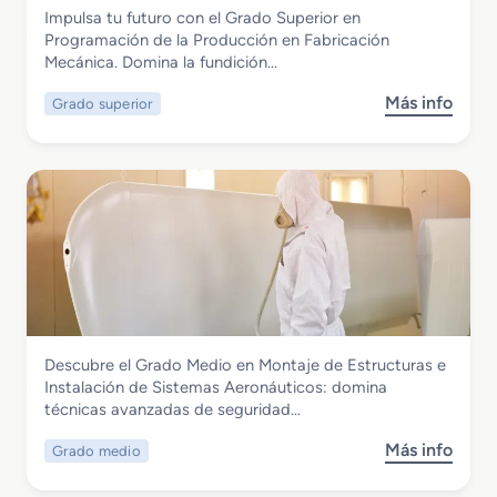
d
e
Fabricación Mecánica
Impulsa tu futuro con el Grado Superior en
á
o
M
Grado Superior en Programación de la
Programación de la Producción en Fabricación
s
e
Producción en Fabricación Mecánica
Mecánica. Domina la fundición…
i
t
c
a
Más info
Grado superior
s
o
l
o
e
e
b
n
s
r
I
y
e
n
P
G
s
o
r
t
l
a
a
í
d
l
m
o
a
e
S
c
Fabricación Mecánica
r
Descubre el Grado Medio en Montaje de Estructuras e
u
i
o
Grado Medio en Montaje de Estructuras
Instalación de Sistemas Aeronáuticos: domina
p
o
s
e Instalación de Sistemas Aeronáuticos
técnicas avanzadas de seguridad…
e
n
r
e
Más info
Grado medio
s
i
s
o
o
E