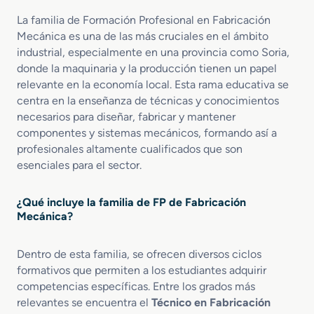
G
c
r
r
a
í
La familia de Formación Profesional en Fabricación
a
c
a
Mecánica es una de las más cruciales en el ámbito
d
i
industrial, especialmente en una provincia como Soria,
o
o
donde la maquinaria y la producción tienen un papel
M
n
relevante en la economía local. Esta rama educativa se
e
A
centra en la enseñanza de técnicas y conocimientos
d
d
necesarios para diseñar, fabricar y mantener
i
i
componentes y sistemas mecánicos, formando así a
o
t
profesionales altamente cualificados que son
e
i
n
esenciales para el sector.
v
C
a
o
¿Qué incluye la familia de FP de Fabricación
n
Mecánica?
f
o
r
Dentro de esta familia, se ofrecen diversos ciclos
m
formativos que permiten a los estudiantes adquirir
a
competencias específicas. Entre los grados más
d
relevantes se encuentra el
Técnico en Fabricación
o