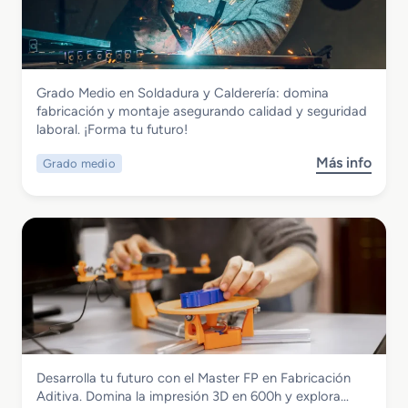
r
a
o
t
a
l
n
i
d
e
A
c
o
s
d
o
S
C
i
Fabricación Mecánica
s
Grado Medio en Soldadura y Calderería: domina
u
o
t
Grado Medio en Soldadura y Calderería
fabricación y montaje asegurando calidad y seguridad
p
m
i
laboral. ¡Forma tu futuro!
e
p
v
r
u
a
Más info
Grado medio
s
i
e
o
o
s
b
r
t
r
e
o
e
n
s
G
D
I
r
i
n
a
s
d
d
e
u
o
ñ
s
M
o
t
Fabricación Mecánica
Desarrolla tu futuro con el Master FP en Fabricación
e
e
r
Master FP en Fabricacion Aditiva
Aditiva. Domina la impresión 3D en 600h y explora…
d
n
i