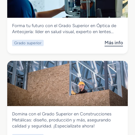
a
d
o
M
Fabricación Mecánica
Forma tu futuro con el Grado Superior en Óptica de
e
Grado Superior en Óptica de Anteojería
Anteojería: líder en salud visual, experto en lentes…
d
i
Más info
Grado superior
s
o
o
e
b
n
r
J
e
o
G
y
r
e
a
r
d
í
o
a
S
Fabricación Mecánica
Domina con el Grado Superior en Construcciones
u
Grado Superior en Construcciones
Metálicas: diseño, producción y más, asegurando
p
Metálicas
calidad y seguridad. ¡Especialízate ahora!
e
r