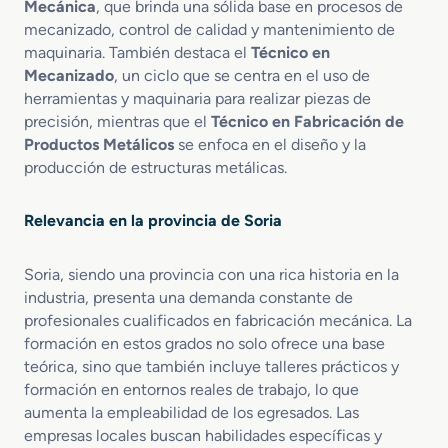
Mecánica
, que brinda una sólida base en procesos de
p
mecanizado, control de calidad y mantenimiento de
o
maquinaria. También destaca el
Técnico en
r
Mecanizado
, un ciclo que se centra en el uso de
M
herramientas y maquinaria para realizar piezas de
o
precisión, mientras que el
Técnico en Fabricación de
l
d
Productos Metálicos
se enfoca en el diseño y la
e
producción de estructuras metálicas.
o
d
Relevancia en la provincia de Soria
e
M
e
Soria, siendo una provincia con una rica historia en la
t
industria, presenta una demanda constante de
a
profesionales cualificados en fabricación mecánica. La
l
formación en estos grados no solo ofrece una base
e
teórica, sino que también incluye talleres prácticos y
s
formación en entornos reales de trabajo, lo que
y
aumenta la empleabilidad de los egresados. Las
P
empresas locales buscan habilidades específicas y
o