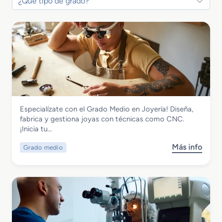
Fabricación Mecánica
Especialízate con el Grado Medio en Joyería! Diseña,
Grado Medio en Joyería
fabrica y gestiona joyas con técnicas como CNC.
¡Inicia tu…
Más info
Grado medio
s
o
b
r
e
G
r