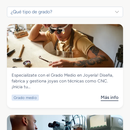
Fabricación Mecánica
Especialízate con el Grado Medio en Joyería! Diseña,
Grado Medio en Joyería
fabrica y gestiona joyas con técnicas como CNC.
¡Inicia tu…
Más info
Grado medio
s
o
b
r
e