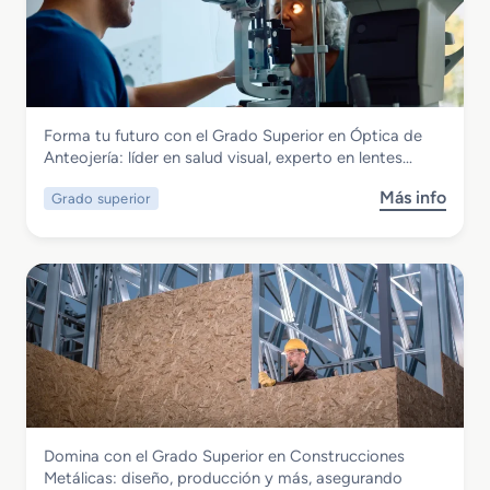
G
r
a
d
o
M
Fabricación Mecánica
Forma tu futuro con el Grado Superior en Óptica de
e
Grado Superior en Óptica de Anteojería
Anteojería: líder en salud visual, experto en lentes…
d
i
Más info
Grado superior
s
o
o
e
b
n
r
J
e
o
G
y
r
e
a
r
d
í
o
a
S
Fabricación Mecánica
Domina con el Grado Superior en Construcciones
u
Grado Superior en Construcciones
Metálicas: diseño, producción y más, asegurando
p