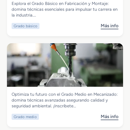
Explora el Grado Básico en Fabricación y Montaje:
u
n
a
Grado Básico en Fabricación y Montaje
domina técnicas esenciales para impulsar tu carrera en
p
M
s
la industria….
e
a
r
t
Más info
Grado básico
s
i
e
o
o
r
b
r
i
r
e
a
e
n
l
G
P
e
r
r
s
a
o
C
d
g
o
o
r
m
B
a
p
Fabricación Mecánica
Optimiza tu futuro con el Grado Medio en Mecanizado:
á
m
u
Grado Medio en Mecanizado
domina técnicas avanzadas asegurando calidad y
s
a
e
seguridad ambiental. ¡Inscríbete…
i
c
s
c
i
t
Más info
Grado medio
s
o
ó
o
o
e
n
s