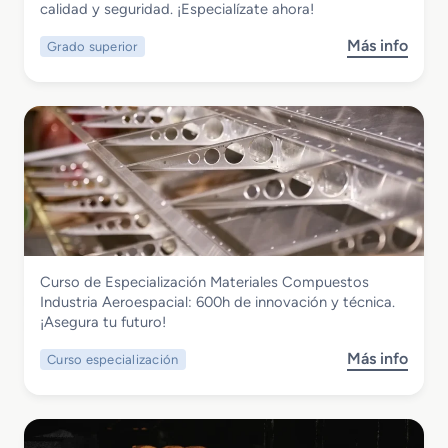
Metálicas
calidad y seguridad. ¡Especialízate ahora!
e
r
Más info
Grado superior
s
i
o
o
b
r
r
e
e
n
G
Ó
r
p
a
t
d
i
o
c
S
a
Fabricación Mecánica
Curso de Especialización Materiales Compuestos
u
d
Curso de Especialización Materiales
Industria Aeroespacial: 600h de innovación y técnica.
p
e
Compuestos Industria Aeroespacial
¡Asegura tu futuro!
e
A
r
n
Más info
Curso especialización
s
i
t
o
o
e
b
r
o
r
e
j