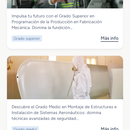
o
o
a
d
B
d
e
Fabricación Mecánica
Impulsa tu futuro con el Grado Superior en
á
o
M
Grado Superior en Programación de la
Programación de la Producción en Fabricación
s
e
Producción en Fabricación Mecánica
Mecánica. Domina la fundición…
i
t
c
a
Más info
Grado superior
s
o
l
o
e
e
b
n
s
r
I
y
e
n
P
G
s
o
r
t
l
a
a
í
d
l
m
o
a
e
S
c
Fabricación Mecánica
r
Descubre el Grado Medio en Montaje de Estructuras e
u
i
o
Grado Medio en Montaje de Estructuras
Instalación de Sistemas Aeronáuticos: domina
p
o
s
e Instalación de Sistemas Aeronáuticos
técnicas avanzadas de seguridad…
e
n
r
e
Más info
Grado medio