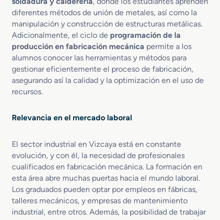
soldadura y calderería
, donde los estudiantes aprenden
d
diferentes métodos de unión de metales, así como la
o
manipulación y construcción de estructuras metálicas.
p
Adicionalmente, el ciclo de
programación de la
o
producción en fabricación mecánica
permite a los
r
alumnos conocer las herramientas y métodos para
M
o
gestionar eficientemente el proceso de fabricación,
l
asegurando así la calidad y la optimización en el uso de
d
recursos.
e
o
Relevancia en el mercado laboral
d
e
M
El sector industrial en Vizcaya está en constante
e
evolución, y con él, la necesidad de profesionales
t
cualificados en fabricación mecánica. La formación en
a
esta área abre muchas puertas hacia el mundo laboral.
l
Los graduados pueden optar por empleos en fábricas,
e
talleres mecánicos, y empresas de mantenimiento
s
industrial, entre otros. Además, la posibilidad de trabajar
y