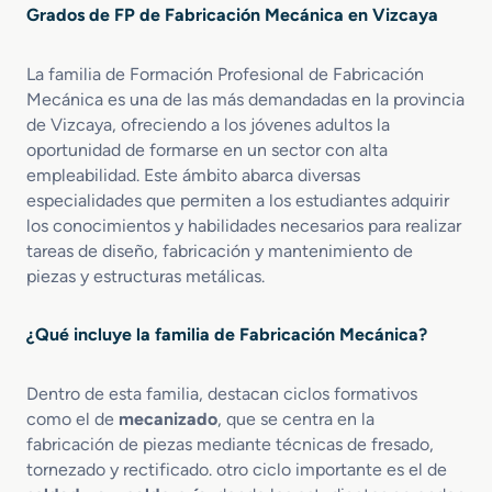
r
r
Grados de FP de Fabricación Mecánica en Vizcaya
e
i
e
G
c
r
r
a
í
La familia de Formación Profesional de Fabricación
a
c
a
Mecánica es una de las más demandadas en la provincia
d
i
de Vizcaya, ofreciendo a los jóvenes adultos la
o
o
oportunidad de formarse en un sector con alta
M
n
empleabilidad. Este ámbito abarca diversas
e
A
especialidades que permiten a los estudiantes adquirir
d
d
los conocimientos y habilidades necesarios para realizar
i
i
tareas de diseño, fabricación y mantenimiento de
o
t
piezas y estructuras metálicas.
e
i
n
v
C
a
¿Qué incluye la familia de Fabricación Mecánica?
o
n
f
Dentro de esta familia, destacan ciclos formativos
o
como el de
mecanizado
, que se centra en la
r
fabricación de piezas mediante técnicas de fresado,
m
tornezado y rectificado. otro ciclo importante es el de
a