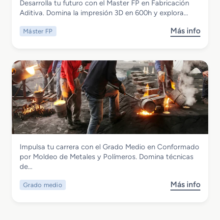
Desarrolla tu futuro con el Master FP en Fabricación
e
e
r
Master FP en Fabricacion Aditiva
Aditiva. Domina la impresión 3D en 600h y explora…
d
n
i
i
F
a
Más info
Máster FP
s
o
a
A
o
e
b
e
b
n
r
r
r
S
i
o
e
o
c
e
M
l
a
s
a
d
c
p
s
a
i
a
t
d
ó
c
e
u
n
i
r
r
M
a
Fabricación Mecánica
Impulsa tu carrera con el Grado Medio en Conformado
F
a
e
l
Grado Medio en Conformado por
por Moldeo de Metales y Polímeros. Domina técnicas
P
y
c
Moldeo de Metales y Polímeros
de…
e
C
á
n
a
n
Más info
Grado medio
s
F
l
i
o
a
d
c
b
b
e
a
r