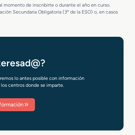
al momento de inscribirte o durante el año en curso.
ción Secundaria Obligatoria (3º de la ESO) o, en casos
nteresad@?
aremos lo antes posible con información
 los centros donde se imparte.
información