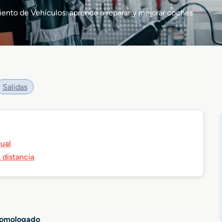
iento de Vehículos: aprende a reparar y mejorar coches
Salidas
ual
 distancia
 homologado