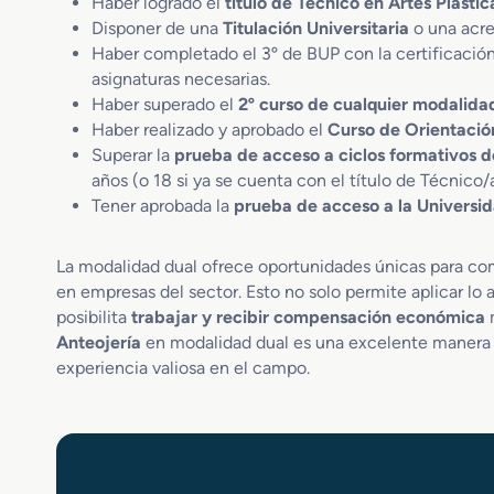
Haber logrado el
título de Técnico en Artes Plástic
Disponer de una
Titulación Universitaria
o una acre
Haber completado el 3º de BUP con la certificació
asignaturas necesarias.
Haber superado el
2º curso de cualquier modalida
Haber realizado y aprobado el
Curso de Orientació
Superar la
prueba de acceso a ciclos formativos d
años (o 18 si ya se cuenta con el título de Técnico/a
Tener aprobada la
prueba de acceso a la Universi
La modalidad dual ofrece oportunidades únicas para comb
en empresas del sector. Esto no solo permite aplicar lo 
posibilita
trabajar y recibir compensación económica
m
Anteojería
en modalidad dual es una excelente manera d
experiencia valiosa en el campo.