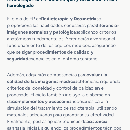
homologado
El ciclo de FP en
Radioterapia y Dosimetría
te
proporciona las habilidades necesarias para
diferenciar
imágenes normales y patológicas
aplicando criterios
anatómicos fundamentales. Aprenderás a verificar el
funcionamiento de los equipos médicos, asegurando
que se sigan
procedimientos de calidad y
seguridad
esenciales en el entorno sanitario.
Además, adquirirás competencias para
evaluar la
calidad de las imágenes médicas
obtenidas, siguiendo
criterios de idoneidad y control de calidad en el
procesado. El ciclo también incluye la elaboración
de
complementos y accesorios
necesarios para la
simulación del tratamiento de radioterapia, utilizando
materiales adecuados para garantizar su efectividad.
Finalmente, podrás aplicar técnicas de
asistencia
sanitaria inicial
, siguiendo los procedimientos técnicos