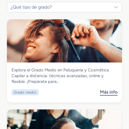
Imagen Personal
Explora el Grado Medio en Peluquería y Cosmética
Grado Medio en Peluquería y Cosmética
Capilar a distancia: técnicas avanzadas, online y
Capilar a distancia
flexible. ¡Prepárate para…
Más info
Grado medio
s
o
b
r
e
G