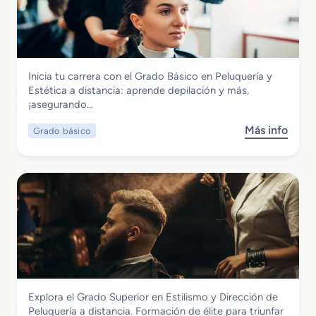
r
a
d
o
M
Imagen Personal
Inicia tu carrera con el Grado Básico en Peluquería y
e
Grado Básico en Peluquería y Estética a
Estética a distancia: aprende depilación y más,
d
distancia
¡asegurando…
i
o
Más info
Grado básico
s
e
o
n
b
P
r
e
e
l
G
u
r
q
a
u
d
e
o
r
B
í
Imagen Personal
Explora el Grado Superior en Estilismo y Dirección de
á
a
Grado Superior en Estilismo y Dirección
Peluquería a distancia. Formación de élite para triunfar
s
y