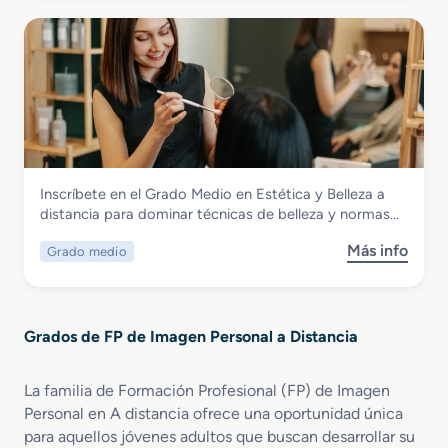
b
r
i
r
r
e
ó
p
e
n
n
o
G
T
y
r
r
e
M
a
a
r
a
t
d
m
q
i
o
a
u
v
S
l
i
a
Imagen Personal
Inscríbete en el Grado Medio en Estética y Belleza a
u
i
l
a
Grado Medio en Estética y Belleza a
distancia para dominar técnicas de belleza y normas…
p
s
l
d
distancia
e
m
a
i
Más info
Grado medio
s
r
o
j
s
o
i
y
e
t
b
o
B
P
a
r
r
i
r
n
Grados de FP de Imagen Personal a Distancia
e
e
e
o
c
G
n
n
f
i
r
E
e
La familia de Formación Profesional (FP) de Imagen
e
a
a
s
s
s
Personal en A distancia ofrece una oportunidad única
d
t
t
i
para aquellos jóvenes adultos que buscan desarrollar su