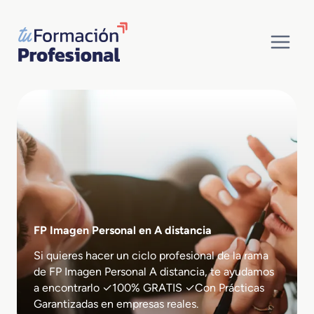
Saltar
al
contenido
FP Imagen Personal en A distancia
Si quieres hacer un ciclo profesional de la rama
de FP Imagen Personal A distancia, te ayudamos
a encontrarlo ✓100% GRATIS ✓Con Prácticas
Garantizadas en empresas reales.