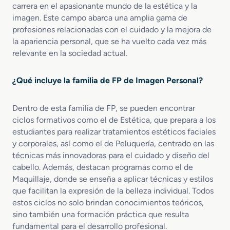
o
é
a
o
carrera en el apasionante mundo de la estética y la
M
t
r
n
imagen. Este campo abarca una amplia gama de
e
i
a
a
profesiones relacionadas con el cuidado y la mejora de
d
c
d
l
la apariencia personal, que se ha vuelto cada vez más
i
a
i
a
relevante en la sociedad actual.
o
I
s
d
e
n
t
i
n
t
a
s
¿Qué incluye la familia de FP de Imagen Personal?
E
e
n
t
s
g
c
a
Dentro de esta familia de FP, se pueden encontrar
t
r
i
n
é
a
ciclos formativos como el de Estética, que prepara a los
a
c
t
l
estudiantes para realizar tratamientos estéticos faciales
i
i
y
a
y corporales, así como el de Peluquería, centrado en las
c
B
técnicas más innovadoras para el cuidado y diseño del
a
i
cabello. Además, destacan programas como el de
y
e
Maquillaje, donde se enseña a aplicar técnicas y estilos
B
n
que facilitan la expresión de la belleza individual. Todos
e
e
estos ciclos no solo brindan conocimientos teóricos,
l
s
sino también una formación práctica que resulta
l
t
fundamental para el desarrollo profesional.
e
a