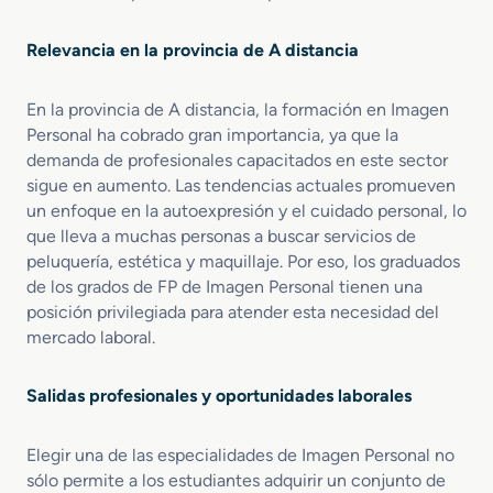
z
r
a
a
Relevancia en la provincia de A distancia
a
d
d
i
i
En la provincia de A distancia, la formación en Imagen
s
s
t
Personal ha cobrado gran importancia, ya que la
t
a
demanda de profesionales capacitados en este sector
a
n
sigue en aumento. Las tendencias actuales promueven
n
c
un enfoque en la autoexpresión y el cuidado personal, lo
c
i
que lleva a muchas personas a buscar servicios de
i
a
peluquería, estética y maquillaje. Por eso, los graduados
a
de los grados de FP de Imagen Personal tienen una
posición privilegiada para atender esta necesidad del
mercado laboral.
Salidas profesionales y oportunidades laborales
Elegir una de las especialidades de Imagen Personal no
sólo permite a los estudiantes adquirir un conjunto de