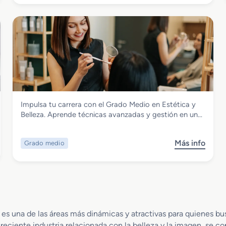
o
e
b
n
r
P
e
e
G
l
r
u
a
q
d
u
o
e
S
r
Imagen Personal
Impulsa tu carrera con el Grado Medio en Estética y
u
í
Grado Medio en Estética y Belleza
Belleza. Aprende técnicas avanzadas y gestión en un…
p
a
e
y
r
E
Más info
Grado medio
s
i
s
o
o
t
b
r
é
r
e
t
e
n
i
G
C
c
r
a
es una de las áreas más dinámicas y atractivas para quienes bus
a
a
r
creciente industria relacionada con la belleza y la imagen, se co