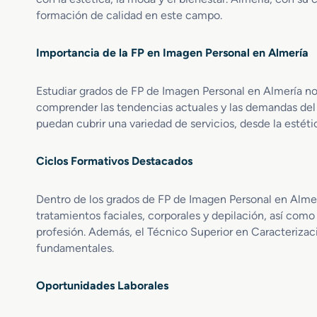
d
s
a
formación de calidad en este campo.
o
o
p
S
r
i
Importancia de la FP en Imagen Personal en Almería
u
í
l
p
a
a
e
d
r
Estudiar grados de FP de Imagen Personal en Almería no 
r
e
comprender las tendencias actuales y las demandas del me
i
I
puedan cubrir una variedad de servicios, desde la estéti
o
m
r
a
e
g
Ciclos Formativos Destacados
n
e
E
n
Dentro de los grados de FP de Imagen Personal en Almer
s
P
tratamientos faciales, corporales y depilación, así com
t
e
profesión. Además, el Técnico Superior en Caracterizaci
é
r
t
fundamentales.
s
i
o
c
n
Oportunidades Laborales
a
a
I
l