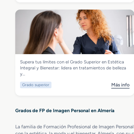
o
n
b
P
r
e
e
l
G
u
r
q
a
u
d
e
o
r
S
í
Imagen Personal
Supera tus límites con el Grado Superior en Estética
u
a
Grado Superior en Estética Integral y
Integral y Bienestar: lidera en tratamientos de belleza
p
y
Bienestar
y…
e
C
r
o
Más info
Grado superior
s
i
s
o
o
m
b
r
é
r
e
t
Grados de FP de Imagen Personal en Almería
e
n
i
G
A
c
r
s
La familia de Formación Profesional de Imagen Personal 
a
a
e
C
con la estética, la moda y el bienestar. Almería, con su 