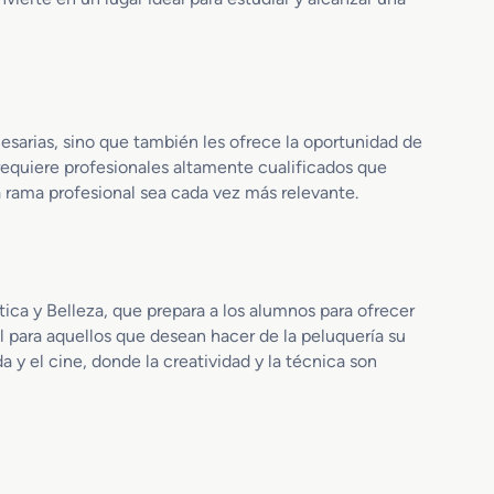
m
n
a
d
l
e
i
P
s
e
m
l
esarias, sino que también les ofrece la oportunidad de
o
u
 requiere profesionales altamente cualificados que
y
q
ta rama profesional sea cada vez más relevante.
B
u
i
e
e
r
n
í
e
a
ca y Belleza, que prepara a los alumnos para ofrecer
s
l para aquellos que desean hacer de la peluquería su
t
 y el cine, donde la creatividad y la técnica son
a
r