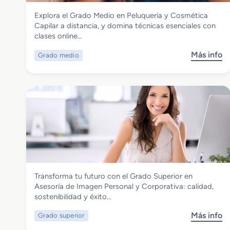
Imagen Personal
Explora el Grado Medio en Peluquería y Cosmética
Grado Medio en Peluquería y Cosmética
Capilar a distancia, y domina técnicas esenciales con
Capilar
clases online…
Más info
Grado medio
s
o
b
r
e
G
r
a
d
o
M
Imagen Personal
Transforma tu futuro con el Grado Superior en
e
Grado Superior en Asesoría de Imagen
Asesoría de Imagen Personal y Corporativa: calidad,
d
Personal y Corporativa
sostenibilidad y éxito…
i
o
Más info
Grado superior
s
e