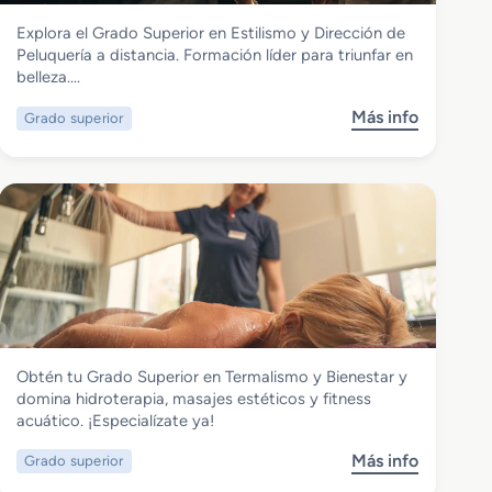
Imagen Personal
Explora el Grado Superior en Estilismo y Dirección de
Grado Superior en Estilismo y Dirección
Peluquería a distancia. Formación líder para triunfar en
de Peluquería
belleza….
Más info
Grado superior
s
o
b
r
e
G
r
a
d
o
S
Imagen Personal
Obtén tu Grado Superior en Termalismo y Bienestar y
u
Grado Superior en Termalismo y
domina hidroterapia, masajes estéticos y fitness
p
Bienestar
acuático. ¡Especialízate ya!
e
r
Más info
Grado superior
s
i