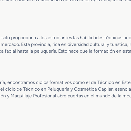
d
a
o
c
M
t
e
e
d
r
i
i
solo proporciona a los estudiantes las habilidades técnicas nec
o
z
rcado. Esta provincia, rica en diversidad cultural y turística,
e
a
ca facial hasta la peluquería. Esto hace que la formación en es
n
c
E
i
s
ó
t
n
é
y
ía, encontramos ciclos formativos como el de Técnico en Estéti
t
M
o el ciclo de Técnico en Peluquería y Cosmética Capilar, esencia
i
a
ón y Maquillaje Profesional abre puertas en el mundo de la moda
c
q
a
u
y
i
B
l
e
l
l
a