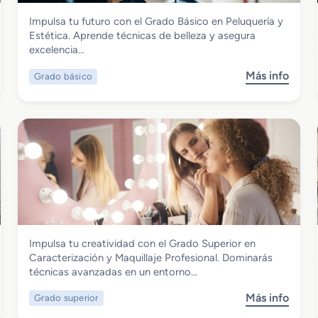
Imagen Personal
Impulsa tu futuro con el Grado Básico en Peluquería y
Grado Básico en Peluquería y Estética
Estética. Aprende técnicas de belleza y asegura
excelencia…
Más info
Grado básico
s
o
b
r
e
G
r
a
d
o
B
Imagen Personal
Impulsa tu creatividad con el Grado Superior en
á
Grado Superior en Caracterización y
Caracterización y Maquillaje Profesional. Dominarás
s
Maquillaje Profesional
técnicas avanzadas en un entorno…
i
c
Más info
Grado superior
s
o