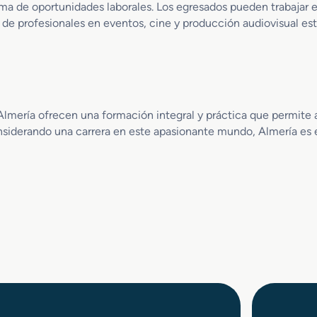
l
j
a de oportunidades laborales. Los egresados pueden trabajar en
e
e
 de profesionales en eventos, cine y producción audiovisual es
z
P
a
r
o
f
e
s
Almería ofrecen una formación integral y práctica que permite 
i
siderando una carrera en este apasionante mundo, Almería es el
o
n
a
l