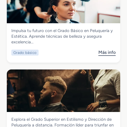
r
a
d
o
M
Imagen Personal
Impulsa tu futuro con el Grado Básico en Peluquería y
e
Grado Básico en Peluquería y Estética
Estética. Aprende técnicas de belleza y asegura
d
excelencia…
i
o
Más info
Grado básico
s
e
o
n
b
P
r
e
e
l
G
u
r
q
a
u
d
e
o
r
B
í
Imagen Personal
Explora el Grado Superior en Estilismo y Dirección de
á
a
Grado Superior en Estilismo y Dirección
Peluquería a distancia. Formación líder para triunfar en
s
y