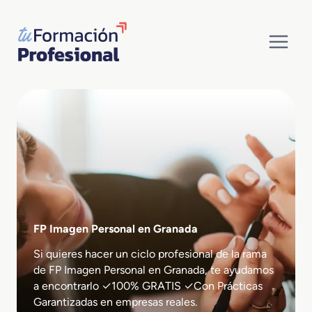
Saltar
al
contenido
FP Imagen Personal en Granada
Si quieres hacer un ciclo profesional de la rama
de FP Imagen Personal en Granada, te ayudamos
a encontrarlo ✓100% GRATIS ✓Con Prácticas
Garantizadas en empresas reales.