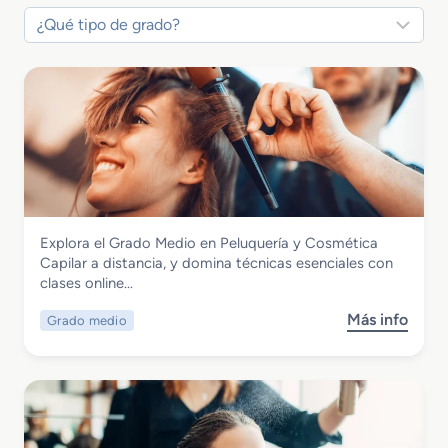
Imagen Personal
Explora el Grado Medio en Peluquería y Cosmética
Grado Medio en Peluquería y Cosmética
Capilar a distancia, y domina técnicas esenciales con
Capilar
clases online…
Más info
Grado medio
s
o
b
r
e
G