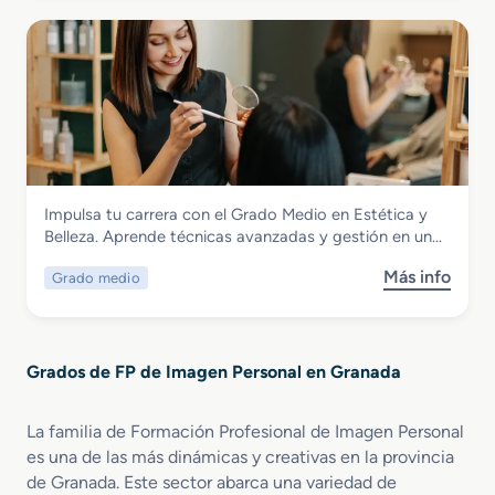
b
r
i
r
r
e
ó
p
e
n
n
o
G
T
y
r
r
e
M
a
a
r
a
t
d
m
q
i
o
a
u
v
S
l
i
a
Imagen Personal
Impulsa tu carrera con el Grado Medio en Estética y
u
i
l
Grado Medio en Estética y Belleza
Belleza. Aprende técnicas avanzadas y gestión en un…
p
s
l
e
m
a
Más info
Grado medio
s
r
o
j
o
i
y
e
b
o
B
P
r
r
i
r
Grados de FP de Imagen Personal en Granada
e
e
e
o
G
n
n
f
r
E
e
La familia de Formación Profesional de Imagen Personal
e
a
s
s
s
es una de las más dinámicas y creativas en la provincia
d
t
t
i
de Granada. Este sector abarca una variedad de