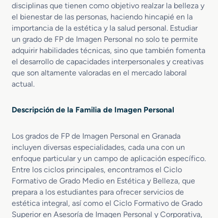
o
é
a
o
disciplinas que tienen como objetivo realzar la belleza y
M
t
r
n
el bienestar de las personas, haciendo hincapié en la
e
i
a
importancia de la estética y la salud personal. Estudiar
d
c
l
un grado de FP de Imagen Personal no solo te permite
i
a
adquirir habilidades técnicas, sino que también fomenta
o
I
el desarrollo de capacidades interpersonales y creativas
e
n
n
t
que son altamente valoradas en el mercado laboral
E
e
actual.
s
g
t
r
Descripción de la Familia de Imagen Personal
é
a
t
l
i
y
Los grados de FP de Imagen Personal en Granada
c
B
incluyen diversas especialidades, cada una con un
a
i
enfoque particular y un campo de aplicación específico.
y
e
Entre los ciclos principales, encontramos el Ciclo
B
n
Formativo de Grado Medio en Estética y Belleza, que
e
e
prepara a los estudiantes para ofrecer servicios de
l
s
estética integral, así como el Ciclo Formativo de Grado
l
t
Superior en Asesoría de Imagen Personal y Corporativa,
e
a