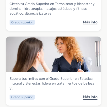
r
e
Imagen Personal
Obtén tu Grado Superior en Termalismo y Bienestar y
u
í
P
Grado Superior en Termalismo y
domina hidroterapia, masajes estéticos y fitness
p
a
e
Bienestar
acuático. ¡Especialízate ya!
e
d
l
r
e
u
Más info
Grado superior
s
i
I
q
o
o
m
u
b
r
a
e
r
e
g
r
e
n
e
í
G
C
n
a
r
a
P
a
r
e
d
a
r
o
c
s
S
t
o
Imagen Personal
Supera tus límites con el Grado Superior en Estética
u
e
n
Grado Superior en Estética Integral y
Integral y Bienestar: lidera en tratamientos de belleza
p
r
a
Bienestar
y…
e
i
l
r
z
y
Más info
Grado superior
s
i
a
C
o
o
c
o