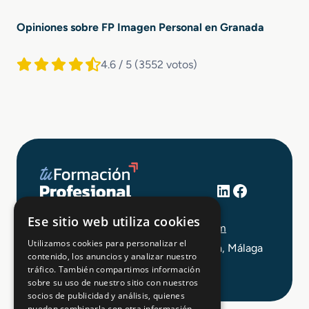
Opiniones sobre FP Imagen Personal en Granada
4.6 / 5
(3552 votos)
LinkedIn
Facebook
+34 648 403 873
Ese sitio web utiliza cookies
info@tuformacionprofesional.com
Utilizamos cookies para personalizar el
C/ Alameda Principal 21, 2ª Planta, Málaga
contenido, los anuncios y analizar nuestro
tráfico. También compartimos información
sobre su uso de nuestro sitio con nuestros
socios de publicidad y análisis, quienes
pueden combinarla con otra información