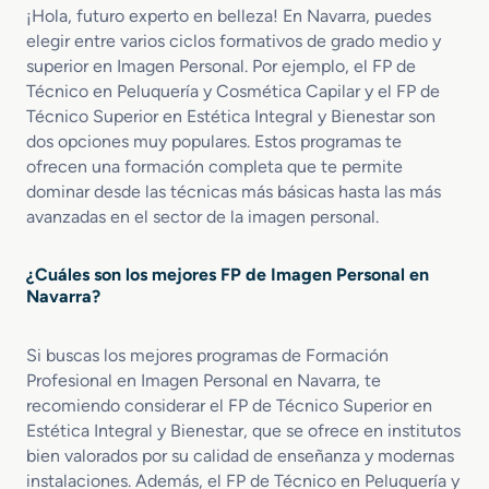
o
é
a
o
¡Hola, futuro experto en belleza! En Navarra, puedes
M
t
r
n
elegir entre varios ciclos formativos de grado medio y
e
i
a
superior en Imagen Personal. Por ejemplo, el FP de
d
c
l
Técnico en Peluquería y Cosmética Capilar y el FP de
i
a
o
Técnico Superior en Estética Integral y Bienestar son
I
e
n
dos opciones muy populares. Estos programas te
n
t
ofrecen una formación completa que te permite
E
e
dominar desde las técnicas más básicas hasta las más
s
g
avanzadas en el sector de la imagen personal.
t
r
é
a
¿Cuáles son los mejores FP de Imagen Personal en
t
l
Navarra?
i
y
c
B
a
i
Si buscas los mejores programas de Formación
y
e
Profesional en Imagen Personal en Navarra, te
B
n
recomiendo considerar el FP de Técnico Superior en
e
e
Estética Integral y Bienestar, que se ofrece en institutos
l
s
bien valorados por su calidad de enseñanza y modernas
l
t
instalaciones. Además, el FP de Técnico en Peluquería y
e
a