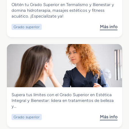
r
e
Imagen Personal
Obtén tu Grado Superior en Termalismo y Bienestar y
u
í
P
Grado Superior en Termalismo y
domina hidroterapia, masajes estéticos y fitness
p
a
e
Bienestar
acuático. ¡Especialízate ya!
e
d
l
r
e
u
Más info
Grado superior
s
i
I
q
o
o
m
u
b
r
a
e
r
e
g
r
e
n
e
í
G
C
n
a
r
a
P
a
r
e
d
a
r
o
c
s
S
t
o
Imagen Personal
Supera tus límites con el Grado Superior en Estética
u
e
n
Grado Superior en Estética Integral y
Integral y Bienestar: lidera en tratamientos de belleza
p
r
a
Bienestar
y…
e
i
l
r
z
y
Más info
Grado superior
s
i
a
C
o
o
c
o