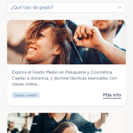
Imagen Personal
Explora el Grado Medio en Peluquería y Cosmética
Grado Medio en Peluquería y Cosmética
Capilar a distancia, y domina técnicas esenciales con
Capilar
clases online…
Más info
Grado medio
s
o
b
r
e
G