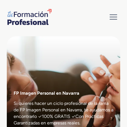
Saltar
al
contenido
FP Imagen Personal en Navarra
Si quieres hacer un ciclo profesional de la rama
de FP Imagen Personal en Navarra, te ayudamos a
encontrarlo ✓100% GRATIS ✓Con Prácticas
Garantizadas en empresas reales.