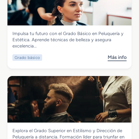
r
a
d
o
M
Imagen Personal
Impulsa tu futuro con el Grado Básico en Peluquería y
e
Grado Básico en Peluquería y Estética
Estética. Aprende técnicas de belleza y asegura
d
excelencia…
i
o
Más info
Grado básico
s
e
o
n
b
P
r
e
e
l
G
u
r
q
a
u
d
e
o
r
B
í
Imagen Personal
Explora el Grado Superior en Estilismo y Dirección de
á
a
Grado Superior en Estilismo y Dirección
Peluquería a distancia. Formación líder para triunfar en
s
y