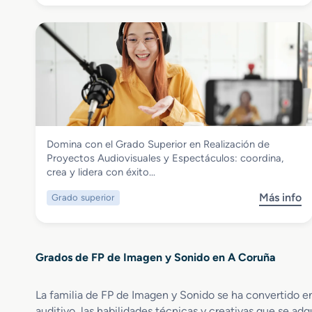
o
o
b
r
r
e
e
n
G
A
r
n
a
i
d
m
o
a
S
c
Imagen y Sonido
Domina con el Grado Superior en Realización de
u
i
Grado Superior en Realización de
Proyectos Audiovisuales y Espectáculos: coordina,
p
o
Proyectos Audiovisuales y Espectáculos
crea y lidera con éxito…
e
n
r
e
Más info
Grado superior
s
i
s
o
o
3
b
r
D
r
e
,
Grados de FP de Imagen y Sonido en A Coruña
e
n
J
G
I
u
r
l
La familia de FP de Imagen y Sonido se ha convertido e
e
a
u
g
auditivo, las habilidades técnicas y creativas que se adq