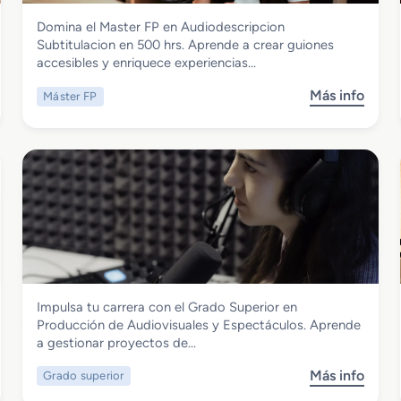
Imagen y Sonido
Domina el Master FP en Audiodescripcion
Master FP en Audiodescripcion
Subtitulacion en 500 hrs. Aprende a crear guiones
Subtitulacion
accesibles y enriquece experiencias…
Más info
Máster FP
s
o
b
r
e
M
a
s
t
e
r
Imagen y Sonido
Impulsa tu carrera con el Grado Superior en
F
Grado Superior en Producción de
Producción de Audiovisuales y Espectáculos. Aprende
P
Audiovisuales y Espectáculos
a gestionar proyectos de…
e
n
Más info
Grado superior
s
A