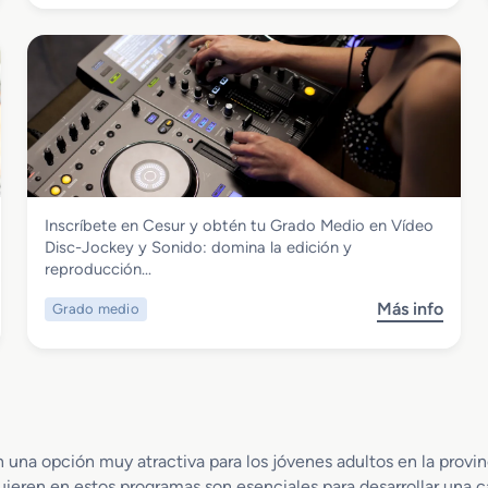
o
u
b
d
r
i
e
o
G
d
r
e
a
s
d
c
o
r
S
i
Imagen y Sonido
Inscríbete en Cesur y obtén tu Grado Medio en Vídeo
u
p
Grado Medio en Vídeo Disc-Jockey y
Disc-Jockey y Sonido: domina la edición y
p
c
Sonido
reproducción…
e
i
r
o
Más info
Grado medio
s
i
n
o
o
S
b
r
u
r
e
b
e
n
t
G
P
i
r
r
n una opción muy atractiva para los jóvenes adultos en la prov
t
a
o
u
uieren en estos programas son esenciales para desarrollar una ca