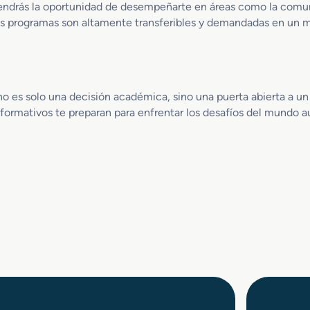
c
s
endrás la oportunidad de desempeñarte en áreas como la comunic
k
y
os programas son altamente transferibles y demandadas en un m
e
E
y
s
y
p
S
e
o
c
 es solo una decisión académica, sino una puerta abierta a un 
n
t
s formativos te preparan para enfrentar los desafíos del mundo
i
á
d
c
o
u
l
o
s