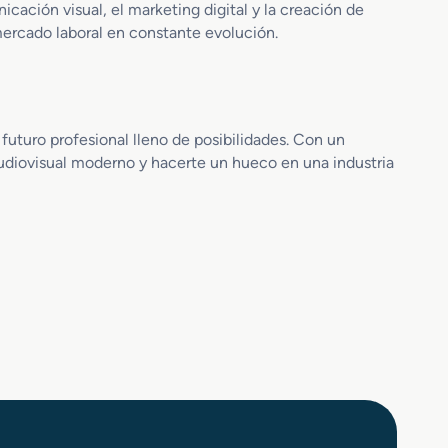
u
ación visual, el marketing digital y la creación de
b
ercado laboral en constante evolución.
t
i
t
u
l
futuro profesional lleno de posibilidades. Con un
a
 audiovisual moderno y hacerte un hueco en una industria
c
i
o
n