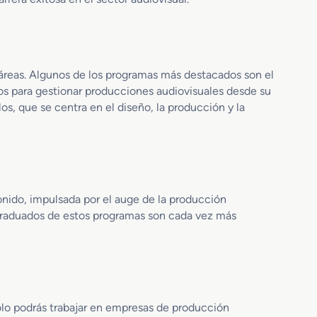
c
u
i
a
ó
l
n
e
A
s
s áreas. Algunos de los programas más destacados son el
u
y
os para gestionar producciones audiovisuales desde su
d
E
s, que se centra en el diseño, la producción y la
i
s
o
p
d
e
e
c
s
t
c
á
onido, impulsada por el auge de la producción
r
c
os graduados de estos programas son cada vez más
i
u
p
l
c
o
i
s
o
n
olo podrás trabajar en empresas de producción
S