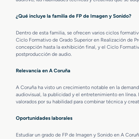
d
m
o
o
i
s
¿Qué incluye la familia de FP de Imagen y Sonido?
S
n
y
u
a
E
p
c
n
Dentro de esta familia, se ofrecen varios ciclos format
e
i
t
Ciclo Formativo de Grado Superior en Realización de Pr
r
ó
o
concepción hasta la exhibición final, y el Ciclo Formati
i
n
r
postproducción de audio.
o
,
n
r
C
o
e
a
Relevancia en A Coruña
s
n
p
I
R
t
n
A Coruña ha visto un crecimiento notable en la demanda
e
a
t
audiovisual, la publicidad y el entretenimiento en línea
a
c
e
valorados por su habilidad para combinar técnica y creat
l
i
r
i
ó
a
z
n
c
Oportunidades laborales
a
y
t
c
T
i
i
Estudiar un grado de FP de Imagen y Sonido en A Coruña 
r
v