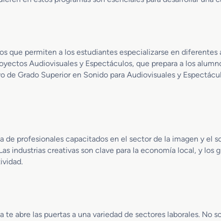
d
d
l
o
u
a
M
c
c
e
c
i
d
i
o
ivos que permiten a los estudiantes especializarse en diferente
i
ó
n
oyectos Audiovisuales y Espectáculos, que prepara a los alumn
o
n
vo de Grado Superior en Sonido para Audiovisuales y Espectáculo
e
d
n
e
V
A
í
u
d
d
e
i
 de profesionales capacitados en el sector de la imagen y el s
o
o
. Las industrias creativas son clave para la economía local, y l
D
v
ividad.
i
i
s
s
c
u
-
a
J
l
o
te abre las puertas a una variedad de sectores laborales. No s
e