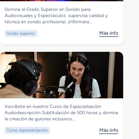
Imagen y Sonido
Domina el Grado Superior en Sonido para
Grado Superior en Sonido para
Audiovisuales y Espectáculos: supervisa calidad y
Audiovisuales y Espectáculos
técnica en sonido profesional. ¡Infórmate…
Más info
Grado superior
s
o
b
r
e
G
r
a
d
o
S
Imagen y Sonido
Inscríbete en nuestro Curso de Especialización
u
Curso de Especialización
Audiodescripción Subtitulación de 500 horas y domina
p
Audiodescripcion Subtitulacion
la creación de guiones inclusivos…
e
r
Más info
Curso especialización
s
i