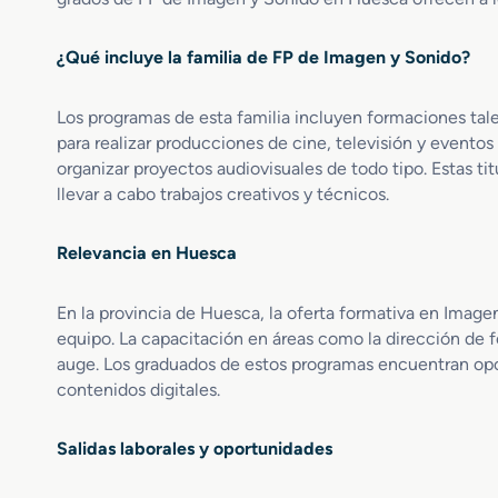
o
i
s
S
n
y
¿Qué incluye la familia de FP de Imagen y Sonido?
u
a
E
p
c
n
e
i
t
Los programas de esta familia incluyen formaciones tal
r
ó
o
para realizar producciones de cine, televisión y evento
i
n
r
organizar proyectos audiovisuales de todo tipo. Estas ti
o
,
n
llevar a cabo trabajos creativos y técnicos.
r
C
o
e
a
s
n
p
I
Relevancia en Huesca
R
t
n
e
a
t
En la provincia de Huesca, la oferta formativa en Image
a
c
e
equipo. La capacitación en áreas como la dirección de fo
l
i
r
i
auge. Los graduados de estos programas encuentran opo
ó
a
z
n
contenidos digitales.
c
a
y
t
c
T
i
Salidas laborales y oportunidades
i
r
v
ó
a
o