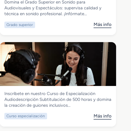
Domina el Grado Superior en Sonido para
Grado Superior en Sonido para
Audiovisuales y Espectáculos: supervisa calidad y
Audiovisuales y Espectáculos
técnica en sonido profesional. ¡Infórmate…
Más info
Grado superior
s
o
b
r
e
G
r
a
d
o
S
Imagen y Sonido
Inscríbete en nuestro Curso de Especialización
u
Curso de Especialización
Audiodescripción Subtitulación de 500 horas y domina
p
Audiodescripcion Subtitulacion
la creación de guiones inclusivos…
e
r
Más info
Curso especialización
s
i
o
o
b