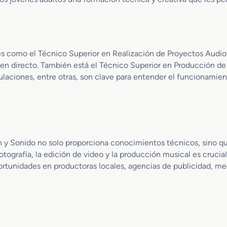
o
u
a
M
c
c
e
c
i
d
i
o
i
ó
n
es como el Técnico Superior en Realización de Proyectos Audiov
o
n
s en directo. También está el Técnico Superior en Producción d
e
d
tulaciones, entre otras, son clave para entender el funcionamient
n
e
V
A
í
u
d
d
e
i
o
o
n y Sonido no solo proporciona conocimientos técnicos, sino qu
D
v
tografía, la edición de video y la producción musical es crucial
i
i
s
rtunidades en productoras locales, agencias de publicidad, m
s
c
u
-
a
J
l
o
e
c
s