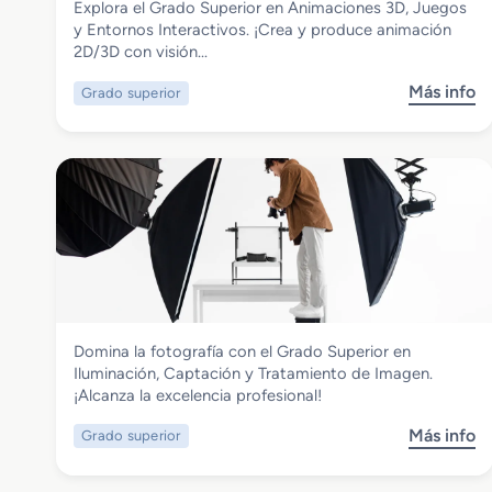
Explora el Grado Superior en Animaciones 3D, Juegos
Grado Superior en Animaciones 3D,
y Entornos Interactivos. ¡Crea y produce animación
Juegos y Entornos Interactivos
2D/3D con visión…
Más info
Grado superior
s
o
b
r
e
G
r
a
d
o
S
Imagen y Sonido
Domina la fotografía con el Grado Superior en
u
Grado Superior en Iluminación,
Iluminación, Captación y Tratamiento de Imagen.
p
Captación y Tratamiento de Imagen
¡Alcanza la excelencia profesional!
e
r
Más info
Grado superior
s
i
o
o
b