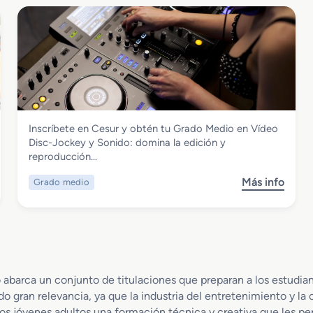
d
r
i
e
o
G
d
r
e
a
s
d
c
o
r
S
i
Imagen y Sonido
Inscríbete en Cesur y obtén tu Grado Medio en Vídeo
u
p
Grado Medio en Vídeo Disc-Jockey y
Disc-Jockey y Sonido: domina la edición y
p
c
Sonido
reproducción…
e
i
r
o
Más info
Grado medio
s
i
n
o
o
S
b
r
u
r
e
b
e
n
t
G
P
i
r
r
 abarca un conjunto de titulaciones que preparan a los estudi
t
a
o
u
do gran relevancia, ya que la industria del entretenimiento y l
d
d
l
s jóvenes adultos una formación técnica y creativa que les pe