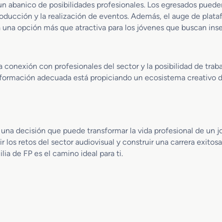
k
y
 abanico de posibilidades profesionales. Los egresados pueden 
e
E
roducción y la realización de eventos. Además, el auge de plat
y
s
ta una opción más que atractiva para los jóvenes que buscan in
y
p
S
e
o
c
n
t
conexión con profesionales del sector y la posibilidad de trab
i
á
 formación adecuada está propiciando un ecosistema creativo do
d
c
o
u
l
o
s
una decisión que puede transformar la vida profesional de un 
 los retos del sector audiovisual y construir una carrera exitosa
ia de FP es el camino ideal para ti.