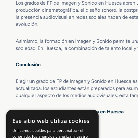
n
t
s
Los grados de FP de Imagen y Sonido en Huesca abren un
d
a
producción cinematográfica, el diseño sonoro, la postp
e
m
la presencia audiovisual en redes sociales hacen de es
P
i
evolución.
r
e
o
n
y
t
Asimismo, la formación en Imagen y Sonido permite una 
e
o
sociedad. En Huesca, la combinación de talento local y
c
d
t
e
Conclusión
o
I
s
m
A
a
Elegir un grado de FP de Imagen y Sonido en Huesca es 
u
g
actualizada, los estudiantes están preparados para asumir
d
e
cualquier aspecto de los medios audiovisuales, esta famil
i
n
o
v
Opiniones sobre FP Imagen y Sonido en Huesca
i
Ese sitio web utiliza cookies
s
4.5 / 5
(1267 votos)
u
Utilizamos cookies para personalizar el
contenido, los anuncios y analizar nuestro
a