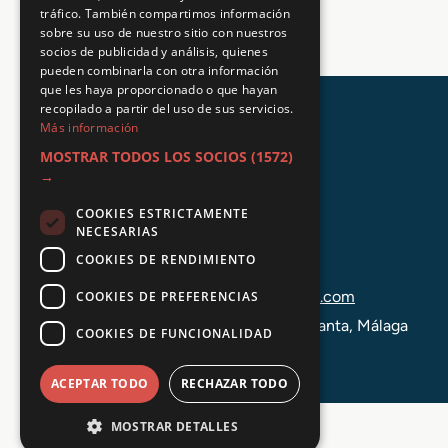
tráfico. También compartimos información
l
sobre su uso de nuestro sitio con nuestros
e
socios de publicidad y análisis, quienes
s
pueden combinarla con otra información
y
que les haya proporcionado o que hayan
E
recopilado a partir del uso de sus servicios.
s
Más información
p
MOSTRAR TODOS LOS SOCIOS
(1572)
e
→
c
t
COOKIES ESTRICTAMENTE
á
NECESARIAS
c
COOKIES DE RENDIMIENTO
+34 648 403 873
u
l
info@tuformacionprofesional.com
COOKIES DE PREFERENCIAS
o
C/ Alameda Principal 21, 2ª Planta, Málaga
s
COOKIES DE FUNCIONALIDAD
ACEPTAR TODO
RECHAZAR TODO
MOSTRAR DETALLES