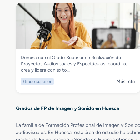
r
r
e
e
n
G
A
r
n
a
i
d
m
o
a
S
c
Imagen y Sonido
Domina con el Grado Superior en Realización de
u
i
Grado Superior en Realización de
Proyectos Audiovisuales y Espectáculos: coordina,
p
o
Proyectos Audiovisuales y Espectáculos
crea y lidera con éxito…
e
n
r
e
Más info
Grado superior
s
i
s
o
o
3
b
r
D
r
e
,
Grados de FP de Imagen y Sonido en Huesca
e
n
J
G
I
u
r
l
La familia de Formación Profesional de Imagen y Sonido
e
a
u
g
audiovisuales. En Huesca, esta área de estudio ha cobra
d
m
o
grados de FP de Imagen y Sonido en Huesca ofrecen a lo