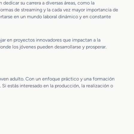
b
dedicar su carrera a diversas áreas, como la
t
aformas de streaming y la cada vez mayor importancia de
i
sertarse en un mundo laboral dinámico y en constante
t
u
l
a
ajar en proyectos innovadores que impactan a la
c
nde los jóvenes pueden desarrollarse y prosperar.
i
o
n
joven adulto. Con un enfoque práctico y una formación
. Si estás interesado en la producción, la realización o