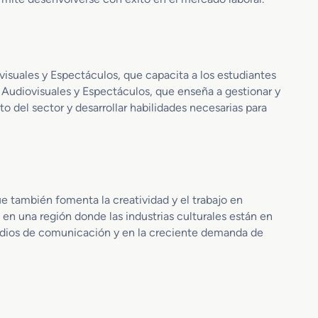
i
a
ó
l
n
e
A
s
u
y
isuales y Espectáculos, que capacita a los estudiantes
d
E
e Audiovisuales y Espectáculos, que enseña a gestionar y
i
s
o del sector y desarrollar habilidades necesarias para
o
p
d
e
e
c
s
t
c
á
r
c
e también fomenta la creatividad y el trabajo en
i
u
 en una región donde las industrias culturales están en
p
l
edios de comunicación y en la creciente demanda de
c
o
i
s
o
n
S
u