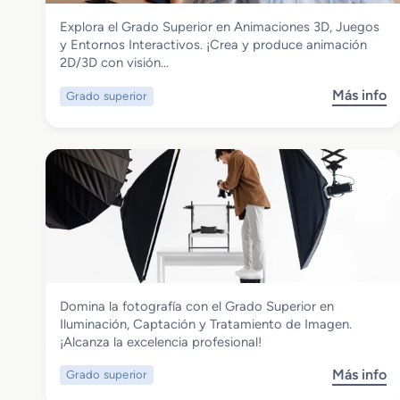
Imagen y Sonido
Explora el Grado Superior en Animaciones 3D, Juegos
Grado Superior en Animaciones 3D,
y Entornos Interactivos. ¡Crea y produce animación
Juegos y Entornos Interactivos
2D/3D con visión…
Más info
Grado superior
s
o
b
r
e
G
r
a
d
o
S
Imagen y Sonido
Domina la fotografía con el Grado Superior en
u
Grado Superior en Iluminación,
Iluminación, Captación y Tratamiento de Imagen.
p
Captación y Tratamiento de Imagen
¡Alcanza la excelencia profesional!
e
r
Más info
Grado superior
s
i