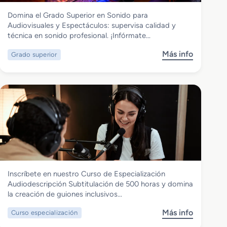
Imagen y Sonido
Domina el Grado Superior en Sonido para
Grado Superior en Sonido para
Audiovisuales y Espectáculos: supervisa calidad y
Audiovisuales y Espectáculos
técnica en sonido profesional. ¡Infórmate…
Más info
Grado superior
s
o
b
r
e
G
r
a
d
o
S
Imagen y Sonido
Inscríbete en nuestro Curso de Especialización
u
Curso de Especialización
Audiodescripción Subtitulación de 500 horas y domina
p
Audiodescripcion Subtitulacion
la creación de guiones inclusivos…
e
r
Más info
Curso especialización
s
i