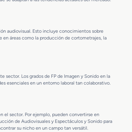
c
u
i
a
ó
l
n
e
A
s
ión audiovisual. Esto incluye conocimientos sobre
u
y
e en áreas como la producción de cortometrajes, la
d
E
i
s
o
p
d
e
e
c
s
t
te sector. Los grados de FP de Imagen y Sonido en la
c
á
es esenciales en un entorno laboral tan colaborativo.
r
c
i
u
p
l
c
o
i
s
n el sector. Por ejemplo, pueden convertirse en
o
ducción de Audiovisuales y Espectáculos y Sonido para
n
ncontrar su nicho en un campo tan versátil.
S