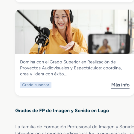
o
o
b
r
r
e
e
n
G
A
r
n
a
i
d
m
o
a
S
c
Imagen y Sonido
Domina con el Grado Superior en Realización de
u
i
Grado Superior en Realización de
Proyectos Audiovisuales y Espectáculos: coordina,
p
o
Proyectos Audiovisuales y Espectáculos
crea y lidera con éxito…
e
n
r
e
Más info
Grado superior
s
i
s
o
o
3
b
r
D
r
e
,
Grados de FP de Imagen y Sonido en Lugo
e
n
J
G
I
u
r
l
La familia de Formación Profesional de Imagen y Sonido
e
a
u
g
laborales en el mundo audiovisual. En la provincia de Lu