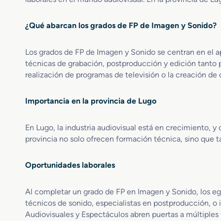
d
m
o
o
i
s
¿Qué abarcan los grados de FP de Imagen y Sonido?
S
n
y
u
a
E
p
c
n
Los grados de FP de Imagen y Sonido se centran en el ap
e
i
t
técnicas de grabación, postproducción y edición tanto
r
ó
o
realización de programas de televisión o la creación de
i
n
r
o
,
n
r
C
Importancia en la provincia de Lugo
o
e
a
s
n
p
I
En Lugo, la industria audiovisual está en crecimiento, 
R
t
n
provincia no solo ofrecen formación técnica, sino que t
e
a
t
a
c
e
l
i
r
Oportunidades laborales
i
ó
a
z
n
c
Al completar un grado de FP en Imagen y Sonido, los eg
a
y
t
técnicos de sonido, especialistas en postproducción, o
c
T
i
i
Audiovisuales y Espectáculos abren puertas a múltiples 
r
v