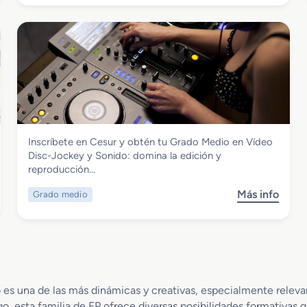
o
u
b
d
r
i
e
o
G
d
r
e
a
s
d
c
o
r
S
i
Imagen y Sonido
Inscríbete en Cesur y obtén tu Grado Medio en Vídeo
u
p
Grado Medio en Vídeo Disc-Jockey y
Disc-Jockey y Sonido: domina la edición y
p
c
Sonido
reproducción…
e
i
r
o
Más info
Grado medio
s
i
n
o
o
S
b
r
u
r
e
b
e
n
t
G
P
i
r
r
 es una de las más dinámicas y creativas, especialmente relev
t
a
o
u
go, esta familia de FP ofrece diversas posibilidades formativas