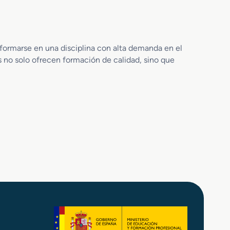
u
b
t
i
t
formarse en una disciplina con alta demanda en el
u
s no solo ofrecen formación de calidad, sino que
l
a
c
i
o
n