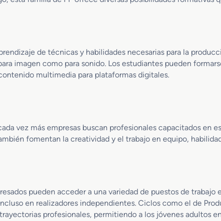
d
d
l
o
u
a
M
c
c
e
c
i
d
i
o
rendizaje de técnicas y habilidades necesarias para la producc
i
ó
n
 para imagen como para sonido. Los estudiantes pueden formars
o
n
 contenido multimedia para plataformas digitales.
e
d
n
e
V
A
í
u
d
d
y cada vez más empresas buscan profesionales capacitados en es
e
i
ambién fomentan la creatividad y el trabajo en equipo, habilidad
o
o
D
v
i
i
s
s
c
u
resados pueden acceder a una variedad de puestos de trabajo e
-
a
 incluso en realizadores independientes. Ciclos como el de Pro
J
l
o
trayectorias profesionales, permitiendo a los jóvenes adultos e
e