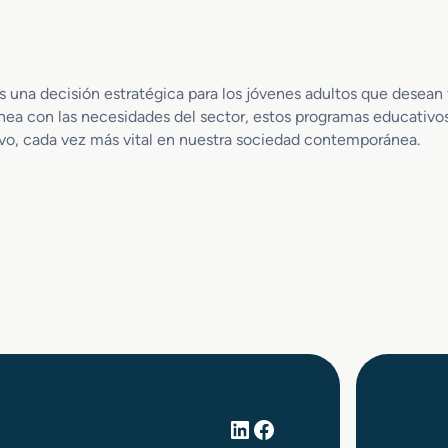
c
s
k
y
e
E
y
s
y
p
 una decisión estratégica para los jóvenes adultos que desean 
S
e
ínea con las necesidades del sector, estos programas educativo
o
c
tivo, cada vez más vital en nuestra sociedad contemporánea.
n
t
i
á
d
c
o
u
l
o
s
LinkedIn
Facebook