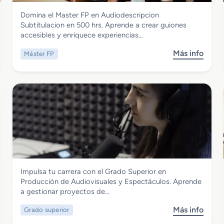
Imagen y Sonido
Domina el Master FP en Audiodescripcion
Master FP en Audiodescripcion
Subtitulacion en 500 hrs. Aprende a crear guiones
Subtitulacion
accesibles y enriquece experiencias…
Más info
Máster FP
s
o
b
r
e
M
a
s
t
e
r
Imagen y Sonido
Impulsa tu carrera con el Grado Superior en
F
Grado Superior en Producción de
Producción de Audiovisuales y Espectáculos. Aprende
P
Audiovisuales y Espectáculos
a gestionar proyectos de…
e
n
Más info
Grado superior
s
A