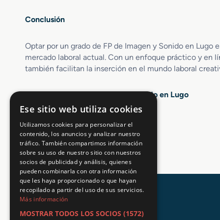
ó
a
o
n
t
s
Conclusión
d
a
e
m
P
i
Optar por un grado de FP de Imagen y Sonido en Lugo es
r
e
mercado laboral actual. Con un enfoque práctico y en l
o
n
también facilitan la inserción en el mundo laboral crea
y
t
e
o
Opiniones sobre FP Imagen y Sonido en Lugo
c
d
t
e
Ese sitio web utiliza cookies
o
I
4.6 / 5
(3014 votos)
Utilizamos cookies para personalizar el
s
m
contenido, los anuncios y analizar nuestro
A
a
tráfico. También compartimos información
u
g
sobre su uso de nuestro sitio con nuestros
d
e
socios de publicidad y análisis, quienes
i
n
pueden combinarla con otra información
o
que les haya proporcionado o que hayan
v
recopilado a partir del uso de sus servicios.
i
Más información
s
MOSTRAR TODOS LOS SOCIOS
(1572)
u