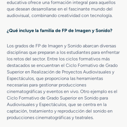
c
u
educativa ofrece una formación integral para aquellos
M
z
i
l
que desean desarrollarse en el fascinante mundo del
e
a
o
o
audiovisual, combinando creatividad con tecnología.
d
c
n
s
i
i
S
o
ó
u
¿Qué incluye la familia de FP de Imagen y Sonido?
e
n
b
n
d
t
Los grados de FP de Imagen y Sonido abarcan diversas
V
e
i
disciplinas que preparan a los estudiantes para enfrentar
í
P
t
los retos del sector. Entre los ciclos formativos más
d
r
u
e
destacados se encuentran el Ciclo Formativo de Grado
o
l
o
y
Superior en Realización de Proyectos Audiovisuales y
a
D
e
c
Espectáculos, que proporciona las herramientas
i
c
i
necesarias para gestionar producciones
s
t
o
cinematográficas y eventos en vivo. Otro ejemplo es el
c
o
n
Ciclo Formativo de Grado Superior en Sonido para
-
s
Audiovisuales y Espectáculos, que se centra en la
J
A
captación, tratamiento y reproducción del sonido en
o
u
producciones cinematográficas y teatrales.
c
d
k
i