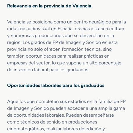
e
o
Relevancia en la provincia de Valencia
y
v
y
i
Valencia se posiciona como un centro neurálgico para la
S
s
o
industria audiovisual en España, gracias a su rica cultura
u
n
a
y numerosas producciones que se desarrollan en la
i
l
región. Los grados de FP de Imagen y Sonido en esta
d
e
provincia no solo ofrecen formación técnica, sino
o
s
también oportunidades para realizar prácticas en
y
empresas del sector, lo que supone un alto porcentaje
E
de inserción laboral para los graduados.
s
p
e
Oportunidades laborales para los graduados
c
t
Aquellos que completan sus estudios en la familia de FP
á
de Imagen y Sonido pueden acceder a una amplia gama
c
de oportunidades laborales. Pueden desempeñarse
u
como técnicos de sonido en producciones
l
cinematográficas, realizar labores de edición y
o