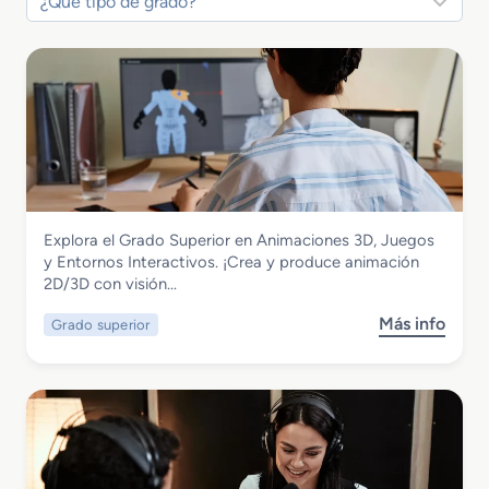
Imagen y Sonido
Explora el Grado Superior en Animaciones 3D, Juegos
Grado Superior en Animaciones 3D,
y Entornos Interactivos. ¡Crea y produce animación
Juegos y Entornos Interactivos
2D/3D con visión…
Más info
Grado superior
s
o
b
r
e
G
r