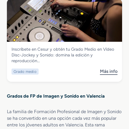
r
a
u
i
e
l
d
e
G
i
i
n
r
z
o
t
a
a
v
o
d
c
i
d
o
i
s
e
S
ó
u
I
Imagen y Sonido
Inscríbete en Cesur y obtén tu Grado Medio en Vídeo
u
n
a
m
Grado Medio en Vídeo Disc-Jockey y
Disc-Jockey y Sonido: domina la edición y
p
A
l
a
Sonido
reproducción…
e
u
e
g
r
d
s
e
Más info
Grado medio
s
i
i
y
n
o
o
o
E
b
r
d
s
r
e
e
p
Grados de FP de Imagen y Sonido en Valencia
e
n
s
e
G
R
c
c
r
e
r
La familia de Formación Profesional de Imagen y Sonido
t
a
a
i
á
se ha convertido en una opción cada vez más popular
d
l
p
c
entre los jóvenes adultos en Valencia. Esta rama
o
i