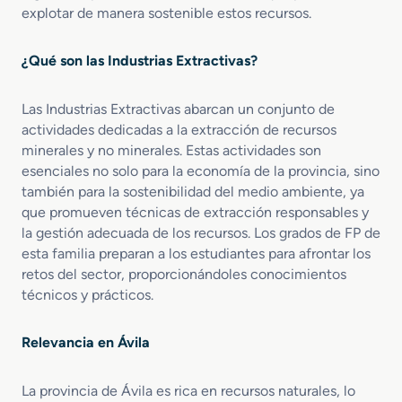
explotar de manera sostenible estos recursos.
o
l
e
n
¿Qué son las Industrias Extractivas?
E
x
Las Industrias Extractivas abarcan un conjunto de
c
a
actividades dedicadas a la extracción de recursos
v
minerales y no minerales. Estas actividades son
a
esenciales no solo para la economía de la provincia, sino
c
también para la sostenibilidad del medio ambiente, ya
i
que promueven técnicas de extracción responsables y
o
la gestión adecuada de los recursos. Los grados de FP de
n
esta familia preparan a los estudiantes para afrontar los
e
retos del sector, proporcionándoles conocimientos
s
técnicos y prácticos.
y
S
o
Relevancia en Ávila
n
d
La provincia de Ávila es rica en recursos naturales, lo
e