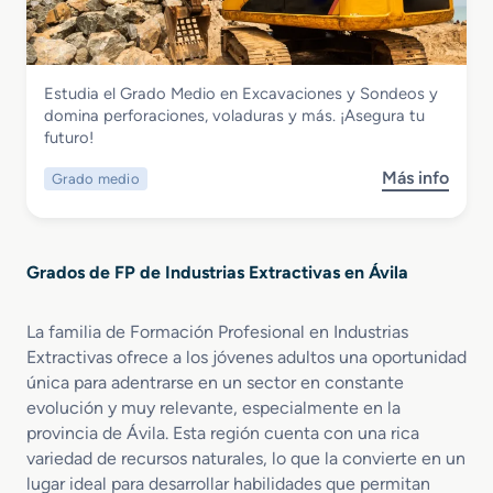
a
d
o
M
Industrias Extractivas
Estudia el Grado Medio en Excavaciones y Sondeos y
e
Grado Medio en Excavaciones y
domina perforaciones, voladuras y más. ¡Asegura tu
d
Sondeos
futuro!
i
o
Más info
Grado medio
s
e
o
n
b
P
r
i
Grados de FP de Industrias Extractivas en Ávila
e
e
G
d
r
r
La familia de Formación Profesional en Industrias
a
a
Extractivas ofrece a los jóvenes adultos una oportunidad
d
N
única para adentrarse en un sector en constante
o
a
evolución y muy relevante, especialmente en la
M
t
provincia de Ávila. Esta región cuenta con una rica
e
u
variedad de recursos naturales, lo que la convierte en un
d
r
lugar ideal para desarrollar habilidades que permitan
i
a