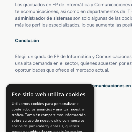
Los graduados en FP de Informática y Comunicaciones c
telecomunicaciones, así como en departamentos de IT 
administrador de sistemas
son solo algunas de las opci
más los perfiles especializados, lo que aumenta las posi
Conclusión
Elegir un grado de FP de Informática y Comunicaciones e
una alta demanda en el sector, quienes apuesten por est
oportunidades que ofrece el mercado actual.
Opiniones sobre FP Informática y Comunicaciones en
Ese sitio web utiliza cookies
4.4 / 5
(2489 votos)
Utilizamos cookies para personalizar el
contenido, los anuncios y analizar nuestro
tráfico. También compartimos información
sobre su uso de nuestro sitio con nuestros
socios de publicidad y análisis, quienes
pueden combinarla con otra información