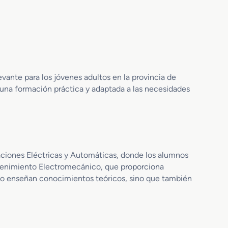
r
o
o
i
d
o
e
r
P
e
r
n
o
P
y
r
ante para los jóvenes adultos en la provincia de
e
e
c
o una formación práctica y adaptada a las necesidades
v
t
e
o
n
s
c
d
i
e
ó
I
aciones Eléctricas y Automáticas, donde los alumnos
n
n
antenimiento Electromecánico, que proporciona
d
s
olo enseñan conocimientos teóricos, sino que también
e
t
R
a
i
l
e
a
s
c