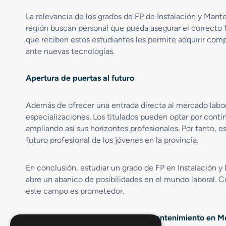
a
n
La relevancia de los grados de FP de Instalación y Mant
n
f
región buscan personal que pueda asegurar el correcto 
t
o
e
que reciben estos estudiantes les permite adquirir comp
r
n
m
ante nuevas tecnologías.
i
a
m
c
Apertura de puertas al futuro
i
i
e
o
n
n
Además de ofrecer una entrada directa al mercado labora
t
C
especializaciones. Los titulados pueden optar por conti
o
o
ampliando así sus horizontes profesionales. Por tanto, 
d
n
futuro profesional de los jóvenes en la provincia.
e
s
I
t
n
r
En conclusión, estudiar un grado de FP en Instalación 
s
u
abre un abanico de posibilidades en el mundo laboral. Co
t
c
este campo es prometedor.
a
c
l
i
Opiniones sobre FP Instalación y Mantenimiento en Me
a
o