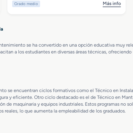
n
g
o
Más info
Grado medio
s
M
i
I
o
o
t
n
b
d
a
d
r
e
l
u
la
e
l
i
s
G
a
z
t
r
d
ntenimiento se ha convertido en una opción educativa muy relev
a
r
a
o
c
acitan a los estudiantes en diversas áreas técnicas, ofreciend
i
d
I
i
a
o
n
ó
l
M
f
n
e
o
d
d
r
e
i
m
l
nto se encuentran ciclos formativos como el Técnico en Instal
o
a
M
segura y eficiente. Otro ciclo destacado es el de Técnico en M
e
c
a
ión de maquinaria y equipos industriales. Estos programas no s
n
i
n
s reales, lo que aumenta la empleabilidad de los graduados.
I
o
t
n
n
e
s
C
n
t
o
i