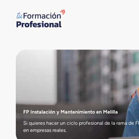
Saltar
al
contenido
FP Instalación y Mantenimiento en Melilla
Si quieres hacer un ciclo profesional de la rama d
en empresas reales.