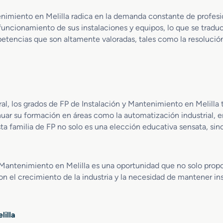
a
n
m
enimiento en Melilla radica en la demanda constante de profesio
l
s
i
funcionamiento de sus instalaciones y equipos, lo que se trad
a
t
e
c
etencias que son altamente valoradas, tales como la resolución
r
n
i
u
t
o
c
o
n
c
I
e
i
n
s
o
d
d
n
u
l, los grados de FP de Instalación y Mantenimiento en Melilla 
e
s
nuar su formación en áreas como la automatización industrial, e
P
t
esta familia de FP no solo es una elección educativa sensata, si
r
r
o
i
d
a
u
y Mantenimiento en Melilla es una oportunidad que no solo prop
l
c
n el crecimiento de la industria y la necesidad de mantener ins
c
i
ó
lilla
n