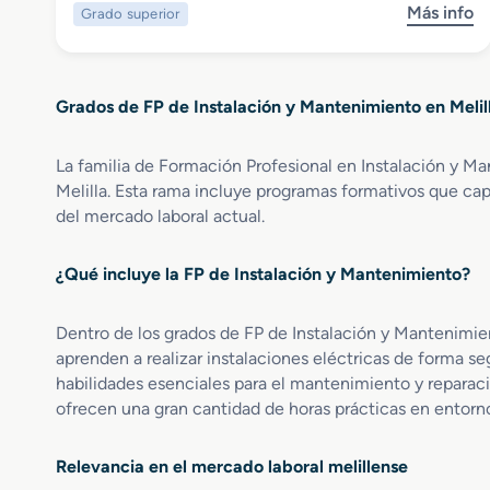
p
e
g
Más info
Grado superior
s
e
l
e
o
c
i
n
b
i
g
t
r
a
e
e
Grados de FP de Instalación y Mantenimiento en Melil
e
l
n
G
i
t
r
z
La familia de Formación Profesional en Instalación y Ma
e
a
a
Melilla. Esta rama incluye programas formativos que cap
d
c
del mercado laboral actual.
o
i
S
ó
¿Qué incluye la FP de Instalación y Mantenimiento?
u
n
p
M
e
o
Dentro de los grados de FP de Instalación y Mantenimie
r
d
aprenden a realizar instalaciones eléctricas de forma 
i
e
habilidades esenciales para el mantenimiento y reparac
o
l
ofrecen una gran cantidad de horas prácticas en entorno
r
a
e
d
n
o
Relevancia en el mercado laboral melillense
M
I