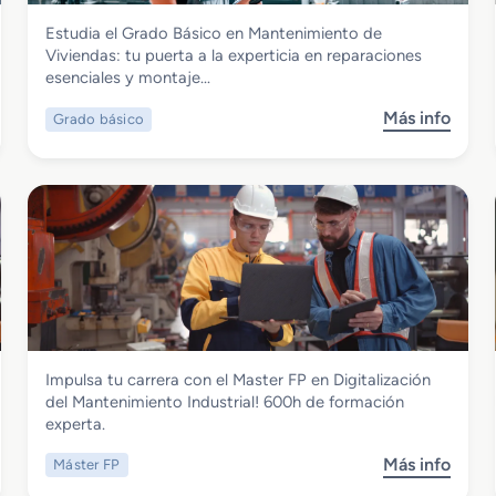
Instalación y Mantenimiento
Estudia el Grado Básico en Mantenimiento de
Grado Básico en Mantenimiento de
Viviendas: tu puerta a la experticia en reparaciones
Viviendas
esenciales y montaje…
Más info
Grado básico
s
o
b
r
e
G
r
a
d
o
B
Instalación y Mantenimiento
Impulsa tu carrera con el Master FP en Digitalización
á
Master FP en Digitalización del
del Mantenimiento Industrial! 600h de formación
s
Mantenimiento Industrial
experta.
i
c
Más info
Máster FP
s
o