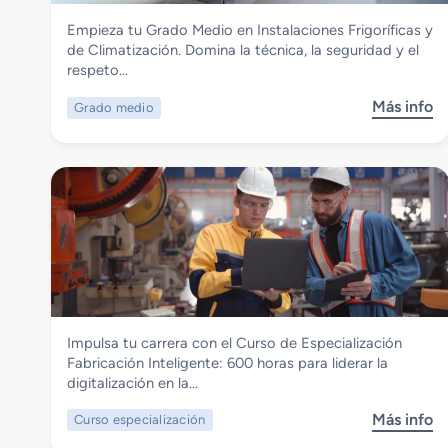
Instalación y Mantenimiento
Empieza tu Grado Medio en Instalaciones Frigoríficas y
Grado Medio en Instalaciones
de Climatización. Domina la técnica, la seguridad y el
Frigoríficas y de Climatización
respeto…
Más info
Grado medio
s
o
b
r
e
G
r
a
d
o
M
Instalación y Mantenimiento
Impulsa tu carrera con el Curso de Especialización
e
Curso de Especialización Fabricacion
Fabricación Inteligente: 600 horas para liderar la
d
Inteligente
digitalización en la…
i
o
Más info
Curso especialización
s
e