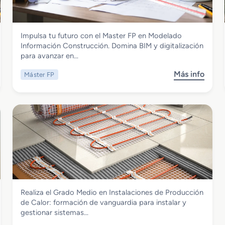
s
z
n
o
a
d
d
c
a
Instalación y Mantenimiento
Impulsa tu futuro con el Master FP en Modelado
e
i
s
Master FP en Modelado Informacion
Información Construcción. Domina BIM y digitalización
E
ó
Construccion
para avanzar en…
s
n
p
d
Más info
Máster FP
s
e
e
o
c
l
b
i
M
r
a
a
e
l
n
M
i
t
a
z
e
s
a
n
t
c
i
e
i
m
r
ó
i
Instalación y Mantenimiento
Realiza el Grado Medio en Instalaciones de Producción
F
n
e
Grado Medio en Instalaciones de
de Calor: formación de vanguardia para instalar y
P
D
n
Producción de Calor
gestionar sistemas…
e
i
t