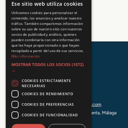
c
n
Ese sitio web utiliza cookies
i
4.5 / 5
(2988 votos)
Utilizamos cookies para personalizar el
o
contenido, los anuncios y analizar nuestro
n
tráfico. También compartimos información
e
sobre su uso de nuestro sitio con nuestros
s
socios de publicidad y análisis, quienes
T
pueden combinarla con otra información
é
que les haya proporcionado o que hayan
r
recopilado a partir del uso de sus servicios.
m
Más información
i
MOSTRAR TODOS LOS SOCIOS
(1572)
c
→
a
s
COOKIES ESTRICTAMENTE
y
NECESARIAS
d
COOKIES DE RENDIMIENTO
+34 648 403 873
e
F
info@tuformacionprofesional.com
COOKIES DE PREFERENCIAS
l
C/ Alameda Principal 21, 2ª Planta, Málaga
COOKIES DE FUNCIONALIDAD
u
i
d