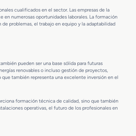
g
i
nales cualificados en el sector. Las empresas de la
o
o
uce en numerosas oportunidades laborales. La formación
s
n
 de problemas, el trabajo en equipo y la adaptabilidad
P
e
r
s
o
T
f
é
e
r
s
m
i
i
también pueden ser una base sólida para futuras
o
c
nergías renovables o incluso gestión de proyectos,
n
a
no que también representa una excelente inversión en el
a
s
l
y
e
d
s
orciona formación técnica de calidad, sino que también
e
F
talaciones operativas, el futuro de los profesionales en
l
u
i
d