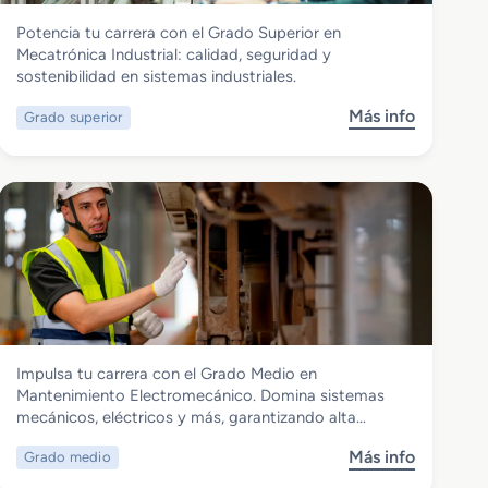
Instalación y Mantenimiento
Potencia tu carrera con el Grado Superior en
Grado Superior en Mecatrónica
Mecatrónica Industrial: calidad, seguridad y
Industrial
sostenibilidad en sistemas industriales.
Más info
Grado superior
s
o
b
r
e
G
r
a
d
o
S
Instalación y Mantenimiento
Impulsa tu carrera con el Grado Medio en
u
Grado Medio en Mantenimiento
Mantenimiento Electromecánico. Domina sistemas
p
Electromecánico
mecánicos, eléctricos y más, garantizando alta…
e
r
Más info
Grado medio
s
i