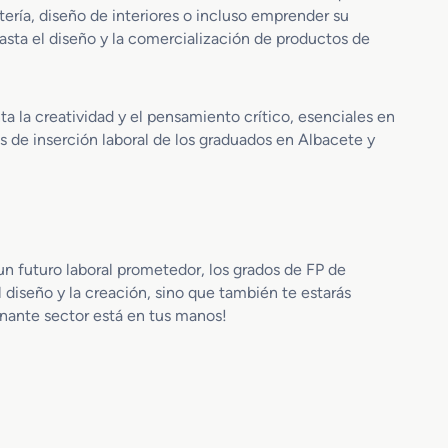
ería, diseño de interiores o incluso emprender su
t
e
e
hasta el diseño y la comercialización de productos de
n
r
t
í
o
a
 la creatividad y el pensamiento crítico, esenciales en
y
 de inserción laboral de los graduados en Albacete y
M
u
e
b
l
e
un futuro laboral prometedor, los grados de FP de
 diseño y la creación, sino que también te estarás
ionante sector está en tus manos!