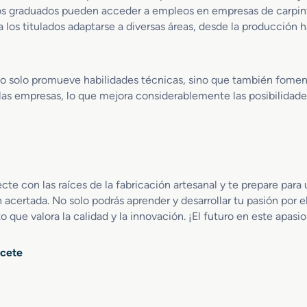
 los graduados pueden acceder a empleos en empresas de carpint
e
ñ
a los titulados adaptarse a diversas áreas, desde la producción 
o
y
A
 solo promueve habilidades técnicas, sino que también fomenta
m
las empresas, lo que mejora considerablemente las posibilidades
u
e
b
l
a
m
i
e con las raíces de la fabricación artesanal y te prepare para 
e
ertada. No solo podrás aprender y desarrollar tu pasión por el
n
o que valora la calidad y la innovación. ¡El futuro en este apas
t
o
acete