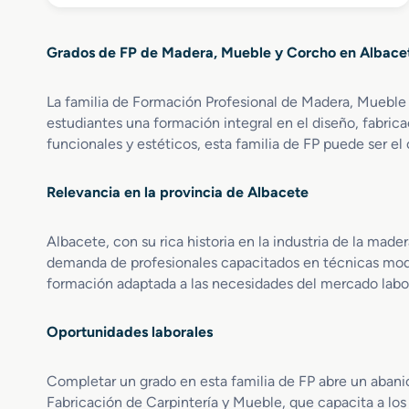
o
n
b
I
r
m
Grados de FP de Madera, Mueble y Corcho en Albace
e
p
G
r
r
e
La familia de Formación Profesional de Madera, Mueble 
a
s
estudiantes una formación integral en el diseño, fabric
d
i
funcionales y estéticos, esta familia de FP puede ser el 
o
ó
M
n
Relevancia en la provincia de Albacete
e
G
d
r
i
á
Albacete, con su rica historia en la industria de la made
o
f
demanda de profesionales capacitados en técnicas mode
e
i
formación adaptada a las necesidades del mercado labora
n
c
P
a
r
Oportunidades laborales
o
c
Completar un grado en esta familia de FP abre un abani
e
Fabricación de Carpintería y Mueble, que capacita a lo
s