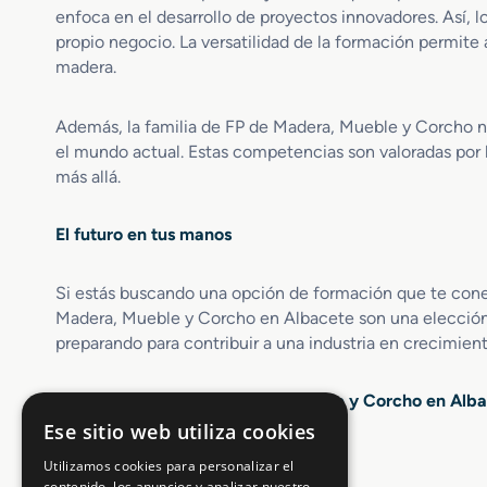
enfoca en el desarrollo de proyectos innovadores. Así,
a
d
propio negocio. La versatilidad de la formación permite 
o
madera.
y
T
Además, la familia de FP de Madera, Mueble y Corcho no
r
el mundo actual. Estas competencias son valoradas por 
a
más allá.
n
s
f
El futuro en tus manos
o
r
m
Si estás buscando una opción de formación que te conect
a
Madera, Mueble y Corcho en Albacete son una elección ac
c
preparando para contribuir a una industria en crecimient
i
ó
Opiniones sobre FP Madera, Mueble y Corcho en Alb
n
d
Ese sitio web utiliza cookies
e
4.5 / 5
(2988 votos)
Utilizamos cookies para personalizar el
l
contenido, los anuncios y analizar nuestro