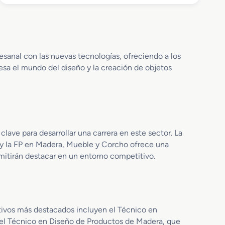
o
n
b
I
r
n
e
s
G
t
r
a
sanal con las nuevas tecnologías, ofreciendo a los
a
l
resa el mundo del diseño y la creación de objetos
d
a
o
c
M
i
e
ó
d
n
i
y
clave para desarrollar una carrera en este sector. La
o
A
y la FP en Madera, Mueble y Corcho ofrece una
e
m
rmitirán destacar en un entorno competitivo.
n
u
C
e
a
b
r
l
p
a
tivos más destacados incluyen el Técnico en
i
m
y el Técnico en Diseño de Productos de Madera, que
n
i