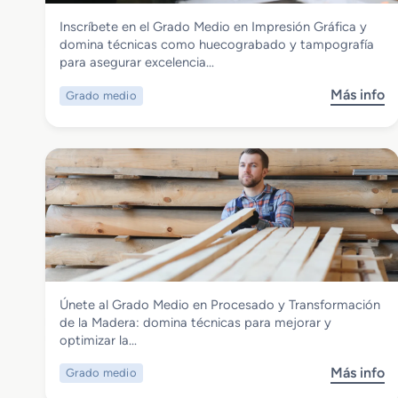
Madera, Mueble y Corcho
Inscríbete en el Grado Medio en Impresión Gráfica y
Grado Medio en Impresión Gráfica
domina técnicas como huecograbado y tampografía
para asegurar excelencia…
Más info
Grado medio
s
o
b
r
e
G
r
a
d
o
M
Madera, Mueble y Corcho
Únete al Grado Medio en Procesado y Transformación
e
Grado Medio en Procesado y
de la Madera: domina técnicas para mejorar y
d
Transformación de la Madera
optimizar la…
i
o
Más info
Grado medio
s
e