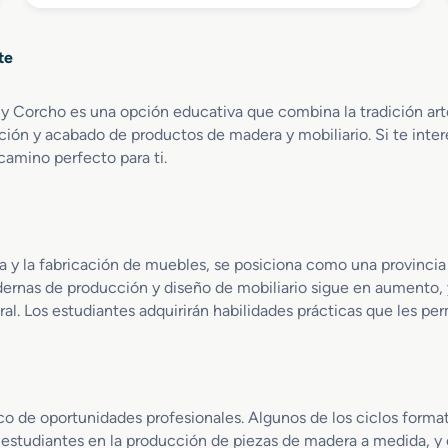
o
e
b
n
r
C
te
e
a
G
r
r
p
y Corcho es una opción educativa que combina la tradición arte
a
i
ación y acabado de productos de madera y mobiliario. Si te inte
d
n
camino perfecto para ti.
o
t
S
e
u
r
p
í
e
a
ra y la fabricación de muebles, se posiciona como una provincia 
r
y
rnas de producción y diseño de mobiliario sigue en aumento, 
i
M
l. Los estudiantes adquirirán habilidades prácticas que les pe
o
u
r
e
e
b
n
l
D
e
co de oportunidades profesionales. Algunos de los ciclos forma
i
s estudiantes en la producción de piezas de madera a medida, 
s