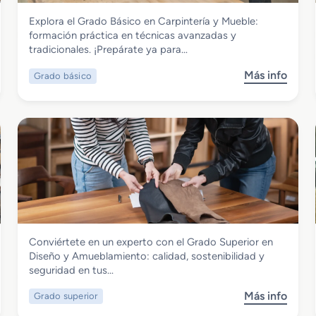
Madera, Mueble y Corcho
Explora el Grado Básico en Carpintería y Mueble:
Grado Básico en Carpintería y Mueble
formación práctica en técnicas avanzadas y
tradicionales. ¡Prepárate ya para…
Más info
Grado básico
s
o
b
r
e
G
r
a
d
o
B
Madera, Mueble y Corcho
Conviértete en un experto con el Grado Superior en
á
Grado Superior en Diseño y
Diseño y Amueblamiento: calidad, sostenibilidad y
s
Amueblamiento
seguridad en tus…
i
c
Más info
Grado superior
s
o