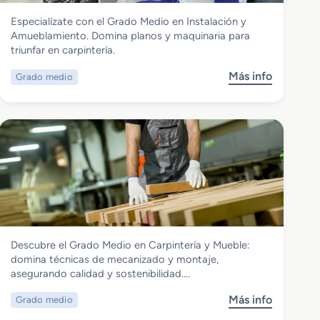
Madera, Mueble y Corcho
Especialízate con el Grado Medio en Instalación y
Grado Medio en Instalación y
Amueblamiento. Domina planos y maquinaria para
Amueblamiento
triunfar en carpintería.
Más info
Grado medio
s
o
b
r
e
G
r
a
d
o
M
Madera, Mueble y Corcho
Descubre el Grado Medio en Carpintería y Mueble:
e
Grado Medio en Carpintería y Mueble
domina técnicas de mecanizado y montaje,
d
asegurando calidad y sostenibilidad….
i
o
Más info
Grado medio
s
e