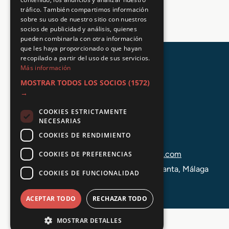
a
tráfico. También compartimos información
M
sobre su uso de nuestro sitio con nuestros
a
socios de publicidad y análisis, quienes
d
pueden combinarla con otra información
e
que les haya proporcionado o que hayan
r
recopilado a partir del uso de sus servicios.
Más información
a
MOSTRAR TODOS LOS SOCIOS
(1572)
→
COOKIES ESTRICTAMENTE
NECESARIAS
COOKIES DE RENDIMIENTO
+34 648 403 873
info@tuformacionprofesional.com
COOKIES DE PREFERENCIAS
C/ Alameda Principal 21, 2ª Planta, Málaga
COOKIES DE FUNCIONALIDAD
ACEPTAR TODO
RECHAZAR TODO
MOSTRAR DETALLES