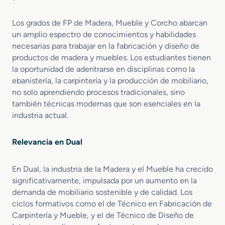
C
l
d
a
a
e
Los grados de FP de Madera, Mueble y Corcho abarcan
r
m
r
p
un amplio espectro de conocimientos y habilidades
i
a
i
e
necesarias para trabajar en la fabricación y diseño de
d
n
n
u
productos de madera y muebles. Los estudiantes tienen
t
t
a
la oportunidad de adentrarse en disciplinas como la
e
o
l
ebanistería, la carpintería y la producción de mobiliario,
r
d
no solo aprendiendo procesos tradicionales, sino
í
u
también técnicas modernas que son esenciales en la
a
a
industria actual.
y
l
M
u
Relevancia en Dual
e
b
En Dual, la industria de la Madera y el Mueble ha crecido
l
significativamente, impulsada por un aumento en la
e
d
demanda de mobiliario sostenible y de calidad. Los
u
ciclos formativos como el de Técnico en Fabricación de
a
Carpintería y Mueble, y el de Técnico de Diseño de
l