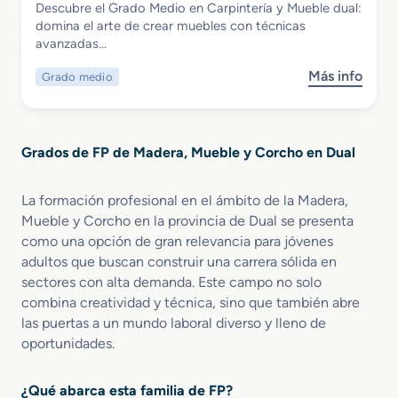
Descubre el Grado Medio en Carpintería y Mueble dual:
u
y
o
Grado Medio en Carpintería y Mueble
domina el arte de crear muebles con técnicas
p
T
d
dual
avanzadas…
e
r
u
r
a
a
Más info
Grado medio
s
i
n
l
o
o
s
b
r
f
r
e
o
Grados de FP de Madera, Mueble y Corcho en Dual
e
n
r
G
D
m
r
i
a
La formación profesional en el ámbito de la Madera,
a
s
c
Mueble y Corcho en la provincia de Dual se presenta
d
e
i
como una opción de gran relevancia para jóvenes
o
ñ
ó
adultos que buscan construir una carrera sólida en
M
o
n
sectores con alta demanda. Este campo no solo
e
y
d
combina creatividad y técnica, sino que también abre
d
A
e
las puertas a un mundo laboral diverso y lleno de
i
m
l
oportunidades.
o
u
a
e
e
M
n
b
a
¿Qué abarca esta familia de FP?