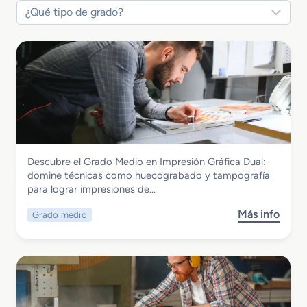
Madera, Mueble y Corcho
Descubre el Grado Medio en Impresión Gráfica Dual:
Grado Medio en Impresión Gráfica dual
domine técnicas como huecograbado y tampografía
para lograr impresiones de…
Más info
Grado medio
s
o
b
r
e
G
r