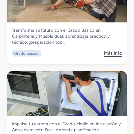
a
d
o
M
Madera, Mueble y Corcho
Transforma tu futuro con el Grado Básico en
e
Grado Básico en Carpintería y Mueble
Carpintería y Mueble dual: aprendizaje práctico y
d
dual
técnico, ¡preparación top…
i
o
Más info
Grado básico
s
e
o
n
b
I
r
m
e
p
G
r
r
e
a
s
d
i
o
ó
B
n
Madera, Mueble y Corcho
Impulsa tu carrera con el Grado Medio en Instalación y
á
G
Grado Medio en Instalación y
Amueblamiento Dual. Aprende planificación,
s
r