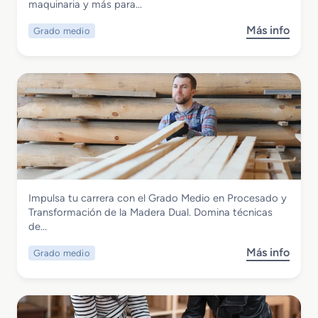
Amueblamiento dual
maquinaria y más para…
i
á
c
f
Más info
Grado medio
s
o
i
o
e
c
b
n
a
r
C
d
e
a
u
G
r
a
r
p
l
a
i
d
n
o
t
M
e
Madera, Mueble y Corcho
Impulsa tu carrera con el Grado Medio en Procesado y
e
r
Grado Medio en Procesado y
Transformación de la Madera Dual. Domina técnicas
d
í
Transformación de la Madera dual
de…
i
a
o
y
Más info
Grado medio
s
e
M
o
n
u
b
I
e
r
n
b