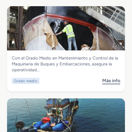
Marítimo y Pesquera
Con el Grado Medio en Mantenimiento y Control de la
Grado Medio en Mantenimiento y
Maquinaria de Buques y Embarcaciones, asegura la
Control de la Maquinaria de Buques y
operatividad…
Embarcaciones
Más info
Grado medio
s
o
b
r
e
G
r
a