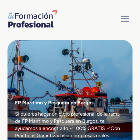
Saltar
al
contenido
FP Marítimo y Pesquera en Burgos
Si quieres hacer un ciclo profesional de la rama
de FP Marítimo y Pesquera en Burgos, te
ayudamos a encontrarlo ✓100% GRATIS ✓Con
Prácticas Garantizadas en empresas reales.