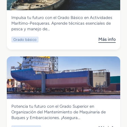
d
o
M
Marítimo y Pesquera
Impulsa tu futuro con el Grado Básico en Actividades
e
Grado Básico en Actividades Marítimo-
Marítimo-Pesqueras. Aprende técnicas esenciales de
d
Pesqueras
pesca y manejo de…
i
o
Más info
Grado básico
s
e
o
n
b
M
r
a
e
n
G
t
r
e
a
n
d
i
o
m
B
i
Marítimo y Pesquera
Potencia tu futuro con el Grado Superior en
á
e
Grado Superior en Organización del
Organización del Mantenimiento de Maquinaria de
s
n
Mantenimiento de Maquinaria de Buques
Buques y Embarcaciones. ¡Asegura…
i
t
y Embarcaciones
c
o