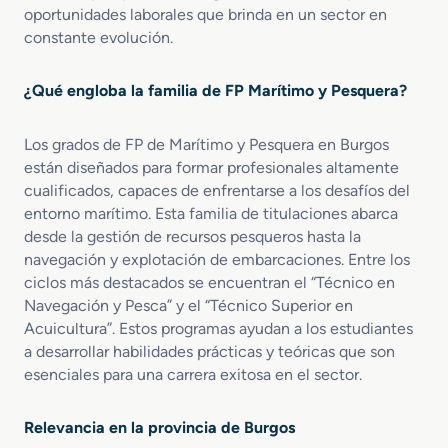
s
oportunidades laborales que brinda en un sector en
i
t
c
constante evolución.
o
u
a
e
r
d
n
a
e
¿Qué engloba la familia de FP Marítimo y Pesquera?
C
A
u
l
Los grados de FP de Marítimo y Pesquera en Burgos
l
t
t
están diseñados para formar profesionales altamente
u
i
r
cualificados, capaces de enfrentarse a los desafíos del
v
a
entorno marítimo. Esta familia de titulaciones abarca
o
desde la gestión de recursos pesqueros hasta la
s
navegación y explotación de embarcaciones. Entre los
A
ciclos más destacados se encuentran el “Técnico en
c
Navegación y Pesca” y el “Técnico Superior en
u
Acuicultura”. Estos programas ayudan a los estudiantes
í
a desarrollar habilidades prácticas y teóricas que son
c
esenciales para una carrera exitosa en el sector.
o
l
a
Relevancia en la provincia de Burgos
s