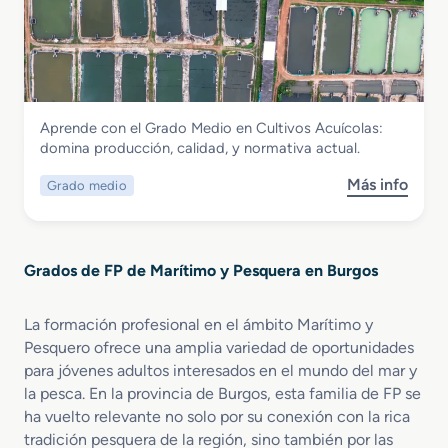
G
T
t
q
r
r
i
u
a
a
c
e
d
n
a
s
o
s
s
y
S
p
e
Marítimo y Pesquera
E
Aprende con el Grado Medio en Cultivos Acuícolas:
u
o
H
m
Grado Medio en Cultivos Acuícolas
domina producción, calidad, y normativa actual.
p
r
i
b
e
t
p
a
Más info
Grado medio
s
r
e
e
r
o
i
M
r
c
b
o
a
b
a
r
r
r
á
c
Grados de FP de Marítimo y Pesquera en Burgos
e
e
í
r
i
G
n
t
i
o
r
A
i
La formación profesional en el ámbito Marítimo y
c
n
a
c
m
a
Pesquero ofrece una amplia variedad de oportunidades
e
d
u
o
s
s
para jóvenes adultos interesados en el mundo del mar y
o
i
y
la pesca. En la provincia de Burgos, esta familia de FP se
M
c
P
ha vuelto relevante no solo por su conexión con la rica
e
u
e
tradición pesquera de la región, sino también por las
d
l