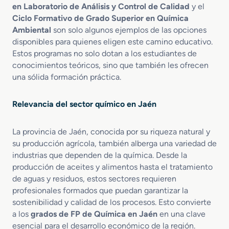
n
en Laboratorio de Análisis y Control de Calidad
y el
e
Ciclo Formativo de Grado Superior en Química
s
Ambiental
son solo algunos ejemplos de las opciones
d
disponibles para quienes eligen este camino educativo.
e
Estos programas no solo dotan a los estudiantes de
L
a
conocimientos teóricos, sino que también les ofrecen
b
una sólida formación práctica.
o
r
Relevancia del sector químico en Jaén
a
t
o
La provincia de Jaén, conocida por su riqueza natural y
r
su producción agrícola, también alberga una variedad de
i
industrias que dependen de la química. Desde la
o
producción de aceites y alimentos hasta el tratamiento
de aguas y residuos, estos sectores requieren
profesionales formados que puedan garantizar la
sostenibilidad y calidad de los procesos. Esto convierte
a los
grados de FP de Química en Jaén
en una clave
esencial para el desarrollo económico de la región.