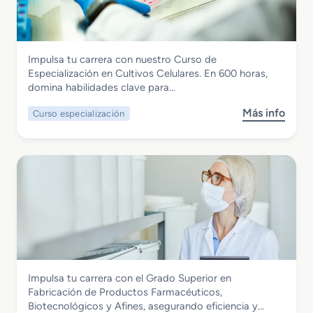
a
d
o
M
Química
Impulsa tu carrera con nuestro Curso de
e
Curso de Especialización Cultivos
Especialización en Cultivos Celulares. En 600 horas,
d
Celulares
domina habilidades clave para…
i
o
Más info
Curso especialización
s
e
o
n
b
P
r
l
e
a
C
n
u
t
r
a
s
Q
o
u
d
í
Química
Impulsa tu carrera con el Grado Superior en
e
m
Grado Superior en Fabricación de
Fabricación de Productos Farmacéuticos,
E
i
Productos Farmacéuticos,
Biotecnológicos y Afines, asegurando eficiencia y…
s
c