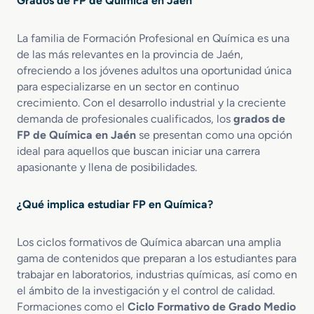
Grados de FP de Química en Jaén
e
n
o
o
G
Q
l
l
r
u
La familia de Formación Profesional en Química es una
d
ó
a
í
e
de las más relevantes en la provincia de Jaén,
g
d
m
C
i
ofreciendo a los jóvenes adultos una oportunidad única
o
i
a
c
para especializarse en un sector en continuo
M
c
l
o
crecimiento. Con el desarrollo industrial y la creciente
e
a
i
s
demanda de profesionales cualificados, los
grados de
d
I
d
y
FP de Química en Jaén
se presentan como una opción
i
n
a
A
ideal para aquellos que buscan iniciar una carrera
o
d
d
f
apasionante y llena de posibilidades.
e
u
i
n
s
n
O
t
e
¿Qué implica estudiar FP en Química?
p
r
s
e
i
r
Los ciclos formativos de Química abarcan una amplia
a
a
l
gama de contenidos que preparan a los estudiantes para
c
trabajar en laboratorios, industrias químicas, así como en
i
el ámbito de la investigación y el control de calidad.
o
Formaciones como el
Ciclo Formativo de Grado Medio