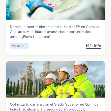
r
F
C
a
a
e
d
b
l
o
r
u
S
i
l
Química
Domina el sector biotech con el Master FP en Cultivos
u
c
a
Master FP en Cultivos Celulares
Celulares. Habilidades avanzadas, oportunidades
p
a
r
únicas. ¡Eleva tu carrera!
e
c
e
r
i
s
Más info
Máster FP
s
i
ó
o
o
n
b
r
d
r
e
e
e
n
P
M
L
r
a
a
o
s
b
d
t
o
u
e
r
c
r
a
t
Química
Optimiza tu carrera con el Grado Superior en Química
F
t
o
Grado Superior en Química Industrial
Industrial: eficiencia y seguridad en producción
P
o