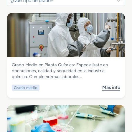
Química
Grado Medio en Planta Química: Especialízate en
Grado Medio en Planta Química
operaciones, calidad y seguridad en la industria
química. Cumple normas laborales…
Más info
Grado medio
s
o
b
r
e
G
r