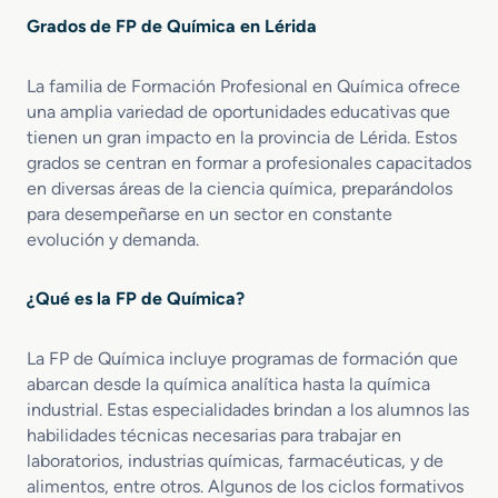
r
e
r
n
Grados de FP de Química en Lérida
e
n
o
o
G
Q
l
l
r
u
La familia de Formación Profesional en Química ofrece
d
ó
a
í
e
una amplia variedad de oportunidades educativas que
g
d
m
C
i
tienen un gran impacto en la provincia de Lérida. Estos
o
i
a
c
grados se centran en formar a profesionales capacitados
M
c
l
o
en diversas áreas de la ciencia química, preparándolos
e
a
i
s
para desempeñarse en un sector en constante
d
I
d
y
evolución y demanda.
i
n
a
A
o
d
d
f
e
u
¿Qué es la FP de Química?
i
n
s
n
O
t
e
La FP de Química incluye programas de formación que
p
r
s
abarcan desde la química analítica hasta la química
e
i
r
industrial. Estas especialidades brindan a los alumnos las
a
a
l
habilidades técnicas necesarias para trabajar en
c
laboratorios, industrias químicas, farmacéuticas, y de
i
alimentos, entre otros. Algunos de los ciclos formativos