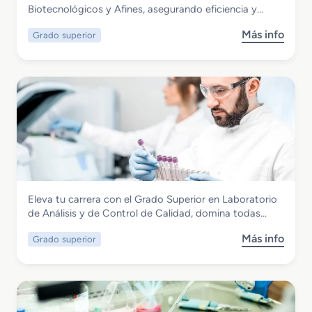
Productos Farmacéuticos,
Biotecnológicos y Afines, asegurando eficiencia y…
s
c
Biotecnológicos y Afines
p
a
Más info
Grado superior
s
e
o
c
b
i
r
a
e
l
G
i
r
z
a
a
d
c
o
i
S
ó
Química
Eleva tu carrera con el Grado Superior en Laboratorio
u
n
Grado Superior en Laboratorio de
de Análisis y de Control de Calidad, domina todas…
p
C
Análisis y de Control de Calidad
e
u
Más info
Grado superior
s
r
l
o
i
t
b
o
i
r
r
v
e
e
o