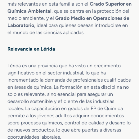
o
más relevantes en esta familia son el
Grado Superior en
n
Química Ambiental
, que se centra en la protección del
e
medio ambiente, y el
Grado Medio en Operaciones de
s
Laboratorio
, ideal para quienes desean introducirse en
d
el mundo de las ciencias aplicadas.
e
L
a
Relevancia en Lérida
b
o
Lérida es una provincia que ha visto un crecimiento
r
a
significativo en el sector industrial, lo que ha
t
incrementado la demanda de profesionales cualificados
o
en áreas de química. La formación en esta disciplina no
r
solo es relevante, sino esencial para asegurar un
i
desarrollo sostenible y eficiente de las industrias
o
locales. La capacitación en grados de FP de Química
permite a los jóvenes adultos adquirir conocimientos
sobre procesos químicos, control de calidad y desarrollo
de nuevos productos, lo que abre puertas a diversas
oportunidades laborales.