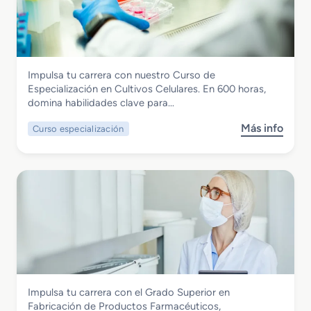
r
a
d
o
M
Química
Impulsa tu carrera con nuestro Curso de
e
Curso de Especialización Cultivos
Especialización en Cultivos Celulares. En 600 horas,
d
Celulares
domina habilidades clave para…
i
o
Más info
Curso especialización
s
e
o
n
b
P
r
l
e
a
C
n
u
t
r
a
s
Q
o
u
d
í
Química
Impulsa tu carrera con el Grado Superior en
e
m
Grado Superior en Fabricación de
Fabricación de Productos Farmacéuticos,
E
i