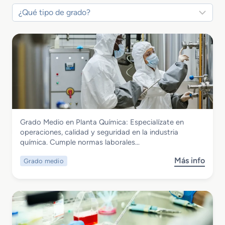
Química
Grado Medio en Planta Química: Especialízate en
Grado Medio en Planta Química
operaciones, calidad y seguridad en la industria
química. Cumple normas laborales…
Más info
Grado medio
s
o
b
r
e
G