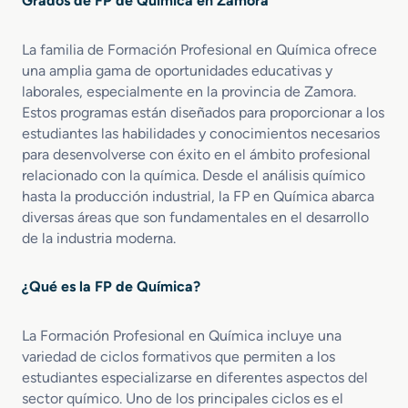
Grados de FP de Química en Zamora
e
n
o
o
G
Q
l
l
r
u
La familia de Formación Profesional en Química ofrece
d
ó
a
í
e
una amplia gama de oportunidades educativas y
g
d
m
C
i
laborales, especialmente en la provincia de Zamora.
o
i
a
c
Estos programas están diseñados para proporcionar a los
M
c
l
o
estudiantes las habilidades y conocimientos necesarios
e
a
i
s
para desenvolverse con éxito en el ámbito profesional
d
I
d
y
relacionado con la química. Desde el análisis químico
i
n
a
A
hasta la producción industrial, la FP en Química abarca
o
d
d
f
diversas áreas que son fundamentales en el desarrollo
e
u
i
n
de la industria moderna.
s
n
O
t
e
p
r
s
¿Qué es la FP de Química?
e
i
r
a
a
l
La Formación Profesional en Química incluye una
c
variedad de ciclos formativos que permiten a los
i
estudiantes especializarse en diferentes aspectos del
o
sector químico. Uno de los principales ciclos es el