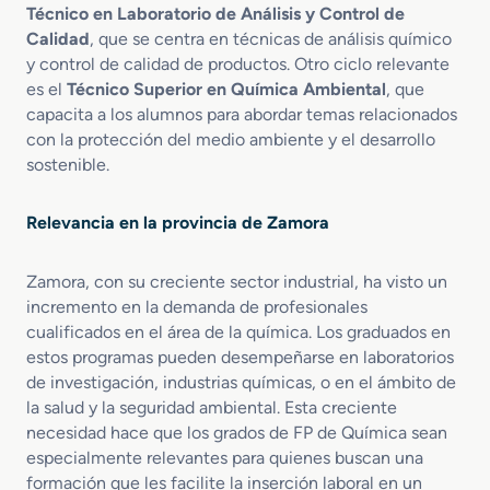
n
Técnico en Laboratorio de Análisis y Control de
e
Calidad
, que se centra en técnicas de análisis químico
s
y control de calidad de productos. Otro ciclo relevante
d
es el
Técnico Superior en Química Ambiental
, que
e
capacita a los alumnos para abordar temas relacionados
L
a
con la protección del medio ambiente y el desarrollo
b
sostenible.
o
r
Relevancia en la provincia de Zamora
a
t
o
Zamora, con su creciente sector industrial, ha visto un
r
incremento en la demanda de profesionales
i
cualificados en el área de la química. Los graduados en
o
estos programas pueden desempeñarse en laboratorios
de investigación, industrias químicas, o en el ámbito de
la salud y la seguridad ambiental. Esta creciente
necesidad hace que los grados de FP de Química sean
especialmente relevantes para quienes buscan una
formación que les facilite la inserción laboral en un