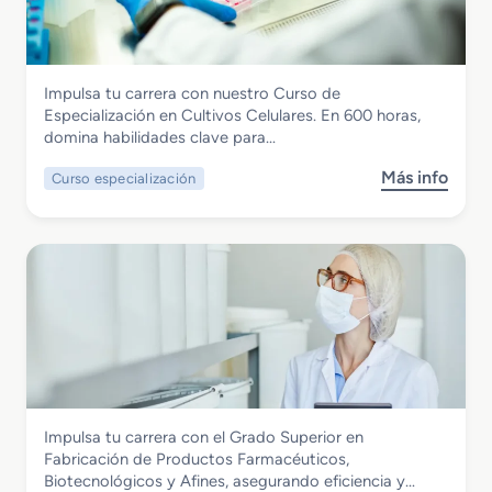
a
d
o
M
Química
Impulsa tu carrera con nuestro Curso de
e
Curso de Especialización Cultivos
Especialización en Cultivos Celulares. En 600 horas,
d
Celulares
domina habilidades clave para…
i
o
Más info
Curso especialización
s
e
o
n
b
P
r
l
e
a
C
n
u
t
r
a
s
Q
o
u
d
í
Química
Impulsa tu carrera con el Grado Superior en
e
m
Grado Superior en Fabricación de
Fabricación de Productos Farmacéuticos,
E
i
Productos Farmacéuticos,
Biotecnológicos y Afines, asegurando eficiencia y…
s
c