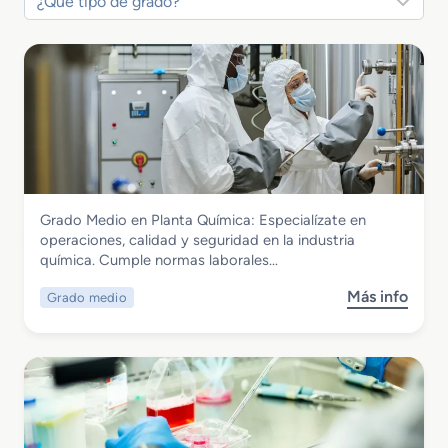
Química
Grado Medio en Planta Química: Especialízate en
Grado Medio en Planta Química
operaciones, calidad y seguridad en la industria
química. Cumple normas laborales…
Más info
Grado medio
s
o
b
r
e
G
r