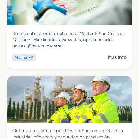
r
F
C
a
a
e
d
b
l
o
r
u
S
i
l
Química
Domina el sector biotech con el Master FP en Cultivos
u
c
a
Master FP en Cultivos Celulares
Celulares. Habilidades avanzadas, oportunidades
p
a
r
únicas. ¡Eleva tu carrera!
e
c
e
r
i
s
Más info
Máster FP
s
i
ó
o
o
n
b
r
d
r
e
e
e
n
P
M
L
r
a
a
o
s
b
d
t
o
u
e
r
c
r
a
t
Química
Optimiza tu carrera con el Grado Superior en Química
F
t
o
Grado Superior en Química Industrial
Industrial: eficiencia y seguridad en producción
P
o