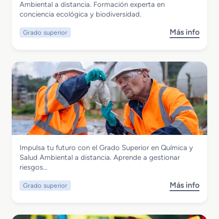
Grado Superior en Educación y Control
Ambiental a distancia. Formación experta en
p
d
Ambiental a distancia
conciencia ecológica y biodiversidad.
e
i
r
s
Más info
Grado superior
s
i
t
o
o
a
b
r
n
r
e
c
e
n
i
G
C
a
r
o
a
o
d
r
o
d
S
i
Seguridad y Medio Ambiente
Impulsa tu futuro con el Grado Superior en Química y
u
n
Grado Superior en Química y Salud
Salud Ambiental a distancia. Aprende a gestionar
p
a
Ambiental a distancia
riesgos…
e
c
r
i
Más info
Grado superior
s
i
ó
o
o
n
b
r
d