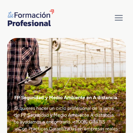
Saltar
al
contenido
FP Seguridad y Medio Ambiente en A distancia
Si quieres hacer un ciclo profesional de la rama
de FP Seguridad y Medio Ambiente A distancia,
te ayudamos a encontrarlo ✓100% GRATIS
✓Con Prácticas Garantizadas en empresas reales.