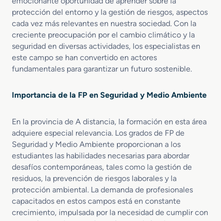
emocionante oportunidad de aprender sobre la
M
c
i
n
protección del entorno y la gestión de riesgos, aspectos
e
a
e
C
cada vez más relevantes en nuestra sociedad. Con la
d
y
n
i
creciente preocupación por el cambio climático y la
i
S
t
v
seguridad en diversas actividades, los especialistas en
o
a
a
i
este campo se han convertido en actores
e
l
l
l
fundamentales para garantizar un futuro sostenible.
n
u
a
a
E
d
d
d
m
A
i
i
Importancia de la FP en Seguridad y Medio Ambiente
e
m
s
s
r
b
t
t
g
En la provincia de A distancia, la formación en esta área
i
a
a
e
e
adquiere especial relevancia. Los grados de FP de
n
n
n
n
c
Seguridad y Medio Ambiente proporcionan a los
c
c
t
i
i
estudiantes las habilidades necesarias para abordar
i
a
a
a
desafíos contemporáneas, tales como la gestión de
a
l
residuos, la prevención de riesgos laborales y la
s
a
protección ambiental. La demanda de profesionales
y
d
capacitados en estos campos está en constante
P
i
crecimiento, impulsada por la necesidad de cumplir con
r
s