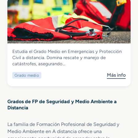
r
e
e
e
n
E
G
E
m
r
d
e
a
u
r
d
c
g
o
a
e
S
c
n
Seguridad y Medio Ambiente
Estudia el Grado Medio en Emergencias y Protección
u
i
c
Grado Medio en Emergencias y
Civil a distancia. Domina rescate y manejo de
p
ó
i
Protección Civil a distancia
catástrofes, asegurando…
e
n
a
r
y
s
Más info
Grado medio
s
i
C
y
o
o
o
P
b
r
n
r
r
e
t
o
Grados de FP de Seguridad y Medio Ambiente a
e
n
r
t
Distancia
G
Q
o
e
r
u
l
c
a
í
La familia de Formación Profesional de Seguridad y
A
c
d
m
m
Medio Ambiente en A distancia ofrece una
i
o
i
b
ó