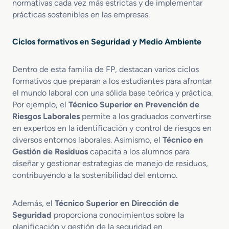
normativas cada vez más estrictas y de implementar
o
t
prácticas sostenibles en las empresas.
t
a
e
n
c
c
Ciclos formativos en Seguridad y Medio Ambiente
c
i
i
a
ó
Dentro de esta familia de FP, destacan varios ciclos
n
formativos que preparan a los estudiantes para afrontar
C
el mundo laboral con una sólida base teórica y práctica.
i
Por ejemplo, el
Técnico Superior en Prevención de
v
Riesgos Laborales
permite a los graduados convertirse
i
en expertos en la identificación y control de riesgos en
l
diversos entornos laborales. Asimismo, el
Técnico en
a
Gestión de Residuos
capacita a los alumnos para
d
diseñar y gestionar estrategias de manejo de residuos,
i
contribuyendo a la sostenibilidad del entorno.
s
t
a
Además, el
Técnico Superior en Dirección de
n
Seguridad
proporciona conocimientos sobre la
c
planificación y gestión de la seguridad en