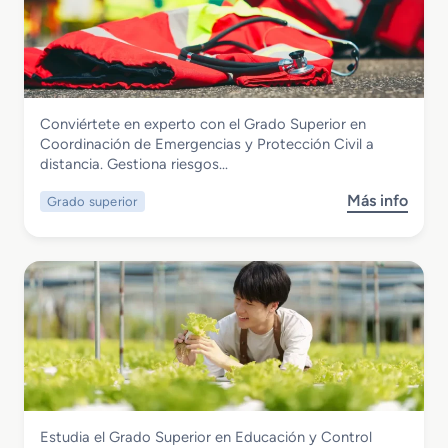
G
r
a
d
o
M
Seguridad y Medio Ambiente
Conviértete en experto con el Grado Superior en
e
Grado Superior en Coordinación de
Coordinación de Emergencias y Protección Civil a
d
Emergencias y Protección Civil a
distancia. Gestiona riesgos…
i
distancia
o
Más info
Grado superior
s
e
o
n
b
S
r
e
e
g
G
u
r
r
a
i
d
d
o
a
S
d
Seguridad y Medio Ambiente
Estudia el Grado Superior en Educación y Control
u
a