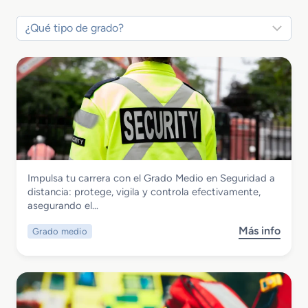
Seguridad y Medio Ambiente
Impulsa tu carrera con el Grado Medio en Seguridad a
Grado Medio en Seguridad a distancia
distancia: protege, vigila y controla efectivamente,
asegurando el…
Más info
Grado medio
s
o
b
r
e