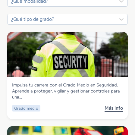
Seguridad y Medio Ambiente
Impulsa tu carrera con el Grado Medio en Seguridad.
Grado Medio en Seguridad
Aprende a proteger, vigilar y gestionar controles para
una…
Más info
Grado medio
s
o
b
r