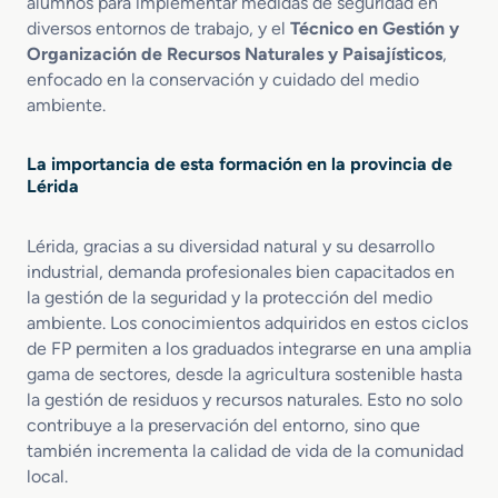
alumnos para implementar medidas de seguridad en
r
diversos entornos de trabajo, y el
Técnico en Gestión y
o
Organización de Recursos Naturales y Paisajísticos
,
t
enfocado en la conservación y cuidado del medio
e
c
ambiente.
c
i
La importancia de esta formación en la provincia de
ó
Lérida
n
C
i
Lérida, gracias a su diversidad natural y su desarrollo
v
industrial, demanda profesionales bien capacitados en
i
la gestión de la seguridad y la protección del medio
l
ambiente. Los conocimientos adquiridos en estos ciclos
de FP permiten a los graduados integrarse en una amplia
gama de sectores, desde la agricultura sostenible hasta
la gestión de residuos y recursos naturales. Esto no solo
contribuye a la preservación del entorno, sino que
también incrementa la calidad de vida de la comunidad
local.