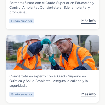
Forma tu futuro con el Grado Superior en Educación y
u
Grado Superior en Educación y Control
Control Ambiental. Conviértete en líder ambiental y
p
Ambiental
promueve…
e
r
Más info
Grado superior
s
i
o
o
b
r
r
e
e
n
G
C
r
o
a
o
d
r
o
d
S
i
Seguridad y Medio Ambiente
Conviértete en experto con el Grado Superior en
u
n
Grado Superior en Química y Salud
Química y Salud Ambiental. Asegura la calidad y la
p
a
Ambiental
seguridad…
e
c
r
i
Más info
Grado superior
s
i
ó
o
o
n