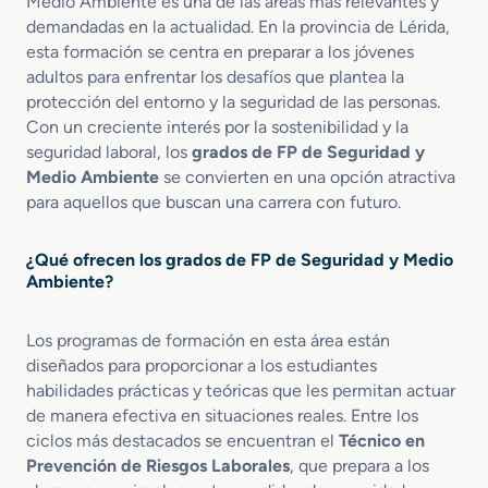
Medio Ambiente es una de las áreas más relevantes y
i
o
i
b
ó
demandadas en la actualidad. En la provincia de Lérida,
M
c
i
n
esta formación se centra en preparar a los jóvenes
e
a
e
C
adultos para enfrentar los desafíos que plantea la
d
y
n
i
protección del entorno y la seguridad de las personas.
i
S
t
v
Con un creciente interés por la sostenibilidad y la
o
a
a
i
seguridad laboral, los
grados de FP de Seguridad y
e
l
l
l
Medio Ambiente
se convierten en una opción atractiva
n
u
E
para aquellos que buscan una carrera con futuro.
d
m
A
e
m
¿Qué ofrecen los grados de FP de Seguridad y Medio
r
b
Ambiente?
g
i
e
e
n
Los programas de formación en esta área están
n
c
t
diseñados para proporcionar a los estudiantes
i
a
habilidades prácticas y teóricas que les permitan actuar
a
l
de manera efectiva en situaciones reales. Entre los
s
ciclos más destacados se encuentran el
Técnico en
y
Prevención de Riesgos Laborales
, que prepara a los
P