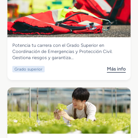
e
G
r
a
d
o
M
Seguridad y Medio Ambiente
Potencia tu carrera con el Grado Superior en
e
Grado Superior en Coordinación de
Coordinación de Emergencias y Protección Civil.
d
Emergencias y Protección Civil
Gestiona riesgos y garantiza…
i
o
Más info
Grado superior
s
e
o
n
b
S
r
e
e
g
G
u
r
r
a
i
d
d
o
a
S
d
Seguridad y Medio Ambiente