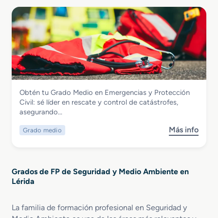
b
r
d
r
e
e
e
n
E
G
E
m
r
d
e
a
u
r
d
c
g
o
a
e
S
c
n
Seguridad y Medio Ambiente
Obtén tu Grado Medio en Emergencias y Protección
u
i
c
Grado Medio en Emergencias y
Civil: sé líder en rescate y control de catástrofes,
p
ó
i
Protección Civil
asegurando…
e
n
a
r
y
s
Más info
Grado medio
s
i
C
y
o
o
o
P
b
r
n
r
r
e
t
o
Grados de FP de Seguridad y Medio Ambiente en
e
n
r
t
Lérida
G
Q
o
e
r
u
l
c
a
í
La familia de formación profesional en Seguridad y
A
c
d
m
m