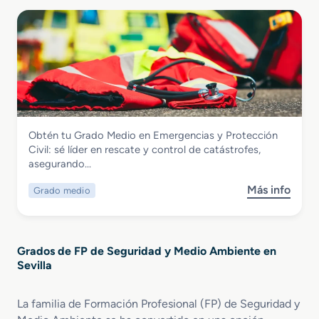
b
r
d
r
e
e
e
n
E
G
E
m
r
d
e
a
u
r
d
c
g
o
a
e
S
c
n
Seguridad y Medio Ambiente
Obtén tu Grado Medio en Emergencias y Protección
u
i
c
Grado Medio en Emergencias y
Civil: sé líder en rescate y control de catástrofes,
p
ó
i
Protección Civil
asegurando…
e
n
a
r
y
s
Más info
Grado medio
s
i
C
y
o
o
o
P
b
r
n
r
r
e
t
o
Grados de FP de Seguridad y Medio Ambiente en
e
n
r
t
Sevilla
G
Q
o
e
r
u
l
c
a
í
La familia de Formación Profesional (FP) de Seguridad y
A
c
d
m
m