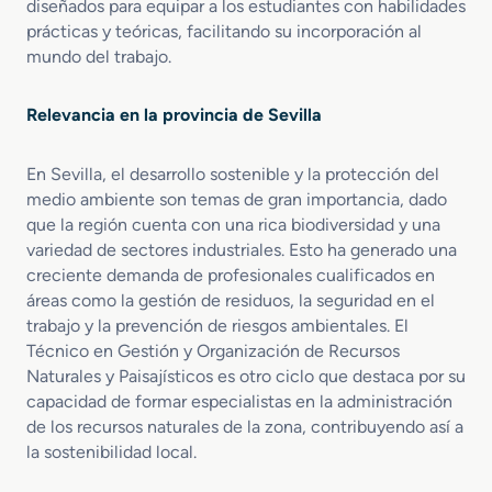
diseñados para equipar a los estudiantes con habilidades
r
prácticas y teóricas, facilitando su incorporación al
o
mundo del trabajo.
t
e
c
Relevancia en la provincia de Sevilla
c
i
ó
En Sevilla, el desarrollo sostenible y la protección del
n
medio ambiente son temas de gran importancia, dado
C
que la región cuenta con una rica biodiversidad y una
i
variedad de sectores industriales. Esto ha generado una
v
creciente demanda de profesionales cualificados en
i
áreas como la gestión de residuos, la seguridad en el
l
trabajo y la prevención de riesgos ambientales. El
Técnico en Gestión y Organización de Recursos
Naturales y Paisajísticos es otro ciclo que destaca por su
capacidad de formar especialistas en la administración
de los recursos naturales de la zona, contribuyendo así a
la sostenibilidad local.