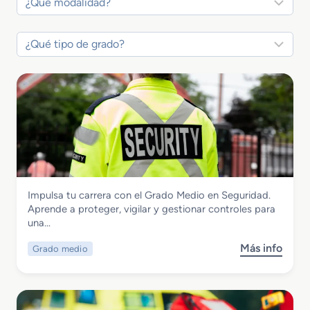
Seguridad y Medio Ambiente
Impulsa tu carrera con el Grado Medio en Seguridad.
Grado Medio en Seguridad
Aprende a proteger, vigilar y gestionar controles para
una…
Más info
Grado medio
s
o
b
r