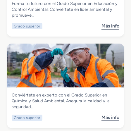
Forma tu futuro con el Grado Superior en Educación y
u
Grado Superior en Educación y Control
Control Ambiental. Conviértete en líder ambiental y
p
Ambiental
promueve…
e
r
Más info
Grado superior
s
i
o
o
b
r
r
e
e
n
G
C
r
o
a
o
d
r
o
d
S
i
Seguridad y Medio Ambiente
Conviértete en experto con el Grado Superior en
u
n
Grado Superior en Química y Salud
Química y Salud Ambiental. Asegura la calidad y la
p
a
Ambiental
seguridad…
e
c
r
i
Más info
Grado superior
s
i
ó
o
o
n