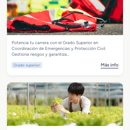
e
G
r
a
d
o
M
Seguridad y Medio Ambiente
Potencia tu carrera con el Grado Superior en
e
Grado Superior en Coordinación de
Coordinación de Emergencias y Protección Civil.
d
Emergencias y Protección Civil
Gestiona riesgos y garantiza…
i
o
Más info
Grado superior
s
e
o
n
b
S
r
e
e
g
G
u
r
r
a
i
d
d
o
a
S
d
Seguridad y Medio Ambiente