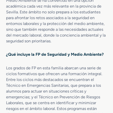
Medio Ambiente se ha convertido en una opción
i
o
i
b
ó
académica cada vez más relevante en la provincia de
M
c
i
n
Sevilla. Este ámbito no solo prepara a los estudiantes
e
a
e
C
para afrontar los retos asociados a la seguridad en
d
y
n
i
entornos laborales y la protección del medio ambiente,
i
S
t
v
sino que también responde a las necesidades actuales
o
a
a
i
del mercado laboral, donde la conciencia ambiental y la
e
l
l
l
seguridad son prioritarias.
n
u
E
d
m
A
¿Qué incluye la FP de Seguridad y Medio Ambiente?
e
m
r
b
g
Los grados de FP en esta familia abarcan una serie de
i
e
e
ciclos formativos que ofrecen una formación integral.
n
n
Entre los ciclos más destacados se encuentran el
c
t
Técnico en Emergencias Sanitarias, que prepara a los
i
a
alumnos para actuar en situaciones críticas y
a
l
emergencias; y el Técnico en Prevención de Riesgos
s
Laborales, que se centra en identificar y minimizar
y
riesgos en el ámbito laboral. Estos programas están
P