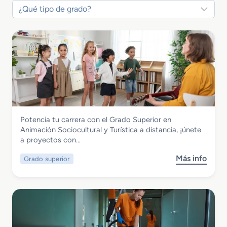
Servicios Socioculturales y a la Comunidad
Potencia tu carrera con el Grado Superior en
Grado Superior en Animación
Animación Sociocultural y Turística a distancia, ¡únete
Sociocultural y Turística
a proyectos con…
Más info
Grado superior
s
o
b
r
e
G
r