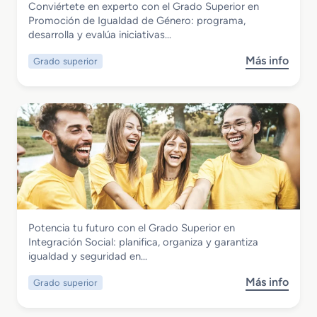
Conviértete en experto con el Grado Superior en
u
i
i
Grado Superior en Promoción de
Promoción de Igualdad de Género: programa,
p
ó
o
Igualdad de Género
desarrolla y evalúa iniciativas…
e
n
s
r
I
Más info
Grado superior
s
i
n
o
o
f
b
r
a
r
e
n
e
n
t
G
F
i
r
o
l
a
r
d
m
o
a
S
c
Servicios Socioculturales y a la Comunidad
Potencia tu futuro con el Grado Superior en
u
i
Grado Superior en Integración Social
Integración Social: planifica, organiza y garantiza
p
ó
igualdad y seguridad en…
e
n
r
p
Más info
Grado superior
s
i
a
o
o
r