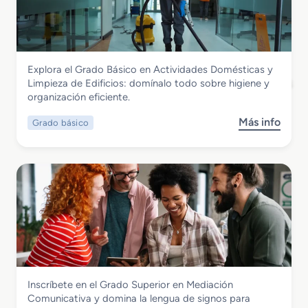
a
d
o
S
Servicios Socioculturales y a la Comunidad
Explora el Grado Básico en Actividades Domésticas y
u
Grado Básico en Actividades Domésticas
Limpieza de Edificios: domínalo todo sobre higiene y
p
y Limpieza de Edificios
organización eficiente.
e
r
Más info
Grado básico
s
i
o
o
b
r
r
e
e
n
G
A
r
n
a
i
d
m
o
a
B
c
Servicios Socioculturales y a la Comunidad
Inscríbete en el Grado Superior en Mediación
á
i
Grado Superior en Mediación
Comunicativa y domina la lengua de signos para
s
ó