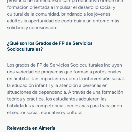
provincia de Almería. Este campo educativo ofrece una
o
g
d
t
formación orientada a impulsar el desarrollo social y
M
r
e
e
cultural de la comunidad, brindando a los jóvenes
e
a
G
n
adultos la oportunidad de contribuir a un entorno más
d
c
é
i
solidario y cohesionado.
i
i
n
b
o
ó
e
l
e
n
r
e
¿Qué son los Grados de FP de Servicios
n
S
o
Socioculturales?
A
o
t
c
Los grados de FP de Servicios Socioculturales incluyen
e
i
una variedad de programas que forman a profesionales
n
a
c
en ámbitos tan importantes como la intervención social,
l
i
la educación infantil y la atención a personas en
ó
situaciones de dependencia. A través de una formación
n
teórica y práctica, los estudiantes adquieren las
a
habilidades y competencias necesarias para trabajar en
P
el sector social, educativo y cultural.
e
r
s
Relevancia en Almería