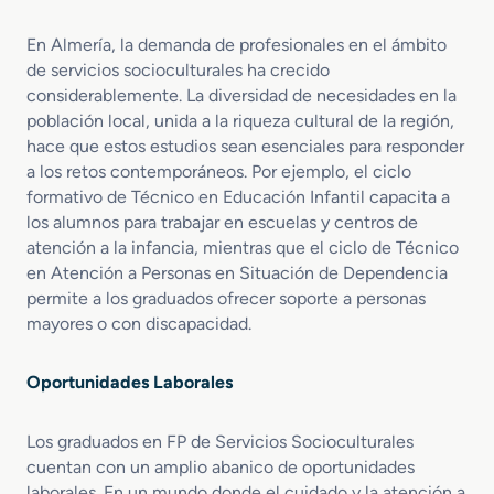
o
n
En Almería, la demanda de profesionales en el ámbito
a
de servicios socioculturales ha crecido
s
considerablemente. La diversidad de necesidades en la
e
población local, unida a la riqueza cultural de la región,
n
hace que estos estudios sean esenciales para responder
S
i
a los retos contemporáneos. Por ejemplo, el ciclo
t
formativo de Técnico en Educación Infantil capacita a
u
los alumnos para trabajar en escuelas y centros de
a
atención a la infancia, mientras que el ciclo de Técnico
c
en Atención a Personas en Situación de Dependencia
i
permite a los graduados ofrecer soporte a personas
ó
mayores o con discapacidad.
n
d
e
Oportunidades Laborales
D
e
Los graduados en FP de Servicios Socioculturales
p
cuentan con un amplio abanico de oportunidades
e
laborales. En un mundo donde el cuidado y la atención a
n