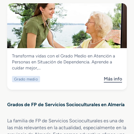
b
r
a
r
e
l
e
n
a
G
P
M
r
r
o
a
o
v
d
m
i
o
o
l
S
c
i
Servicios Socioculturales y a la Comunidad
Transforma vidas con el Grado Medio en Atención a
u
i
d
Grado Medio en Atención a Personas en
Personas en Situación de Dependencia. Aprende a
p
ó
a
Situación de Dependencia
cuidar mejor,…
e
n
d
r
d
S
Más info
Grado medio
s
i
e
e
o
o
I
g
b
r
g
u
r
e
u
r
Grados de FP de Servicios Socioculturales en Almería
e
n
a
a
G
I
l
y
r
n
d
La familia de FP de Servicios Socioculturales es una de
S
a
t
a
o
las más relevantes en la actualidad, especialmente en la
d
e
d
s