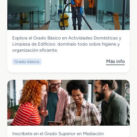
G
r
a
d
o
S
Servicios Socioculturales y a la Comunidad
Explora el Grado Básico en Actividades Domésticas y
u
Grado Básico en Actividades Domésticas
Limpieza de Edificios: domínalo todo sobre higiene y
p
y Limpieza de Edificios
organización eficiente.
e
r
Más info
Grado básico
s
i
o
o
b
r
r
e
e
n
G
A
r
n
a
i
d
m
o
a
B
c
Servicios Socioculturales y a la Comunidad
Inscríbete en el Grado Superior en Mediación
á
i