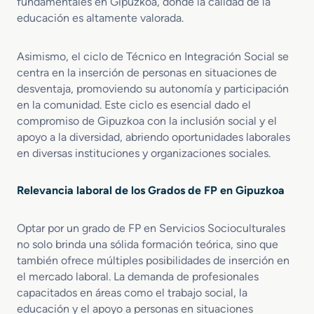
fundamentales en Gipuzkoa, donde la calidad de la
s
educación es altamente valorada.
o
n
a
Asimismo, el ciclo de Técnico en Integración Social se
s
centra en la inserción de personas en situaciones de
e
desventaja, promoviendo su autonomía y participación
n
en la comunidad. Este ciclo es esencial dado el
S
compromiso de Gipuzkoa con la inclusión social y el
i
apoyo a la diversidad, abriendo oportunidades laborales
t
en diversas instituciones y organizaciones sociales.
u
a
c
Relevancia laboral de los Grados de FP en Gipuzkoa
i
ó
n
Optar por un grado de FP en Servicios Socioculturales
d
no solo brinda una sólida formación teórica, sino que
e
también ofrece múltiples posibilidades de inserción en
D
el mercado laboral. La demanda de profesionales
e
capacitados en áreas como el trabajo social, la
p
educación y el apoyo a personas en situaciones